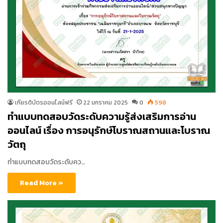
เกียรติบัตรออนไลน์ฟรี
22 มกราคม 2025
0
598
ทำแบบทดสอบวัดระดับความรู้ส่งเสริมการอ่าน
ออนไลน์ เรื่อง การอนุรักษ์โบราณสถานและโบราณ
วัตถุ
ทำแบบทดสอบวัดระดับคว…
Read More »