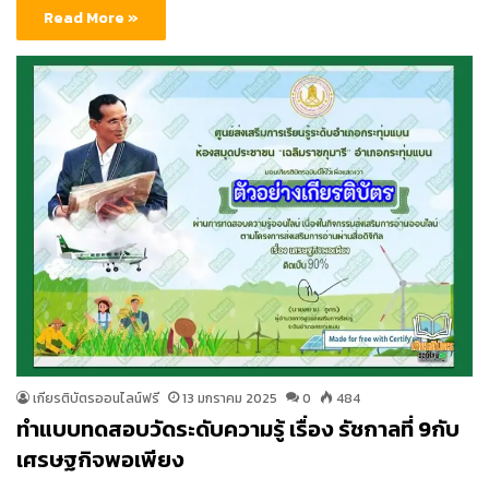
Read More »
เกียรติบัตรออนไลน์ฟรี
13 มกราคม 2025
0
484
ทำแบบทดสอบวัดระดับความรู้ เรื่อง รัชกาลที่ 9กับ
เศรษฐกิจพอเพียง