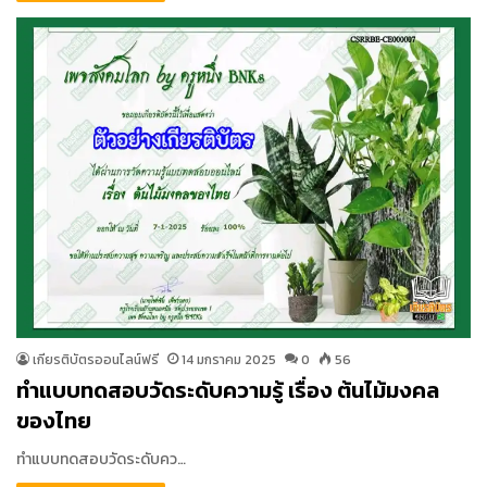
เกียรติบัตรออนไลน์ฟรี
14 มกราคม 2025
0
56
ทำแบบทดสอบวัดระดับความรู้ เรื่อง ต้นไม้มงคล
ของไทย
ทำแบบทดสอบวัดระดับคว…