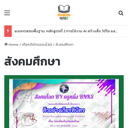
Menu
S
แบบทดสอบพื้นฐาน: หลักสูตรที่ 1 การใช้งาน AI สร้างสื่อ วิดีโอ และโค้ด
Home
/
เกียรติบัตรออนไลน์
/
สังคมศึกษา
สังคมศึกษา