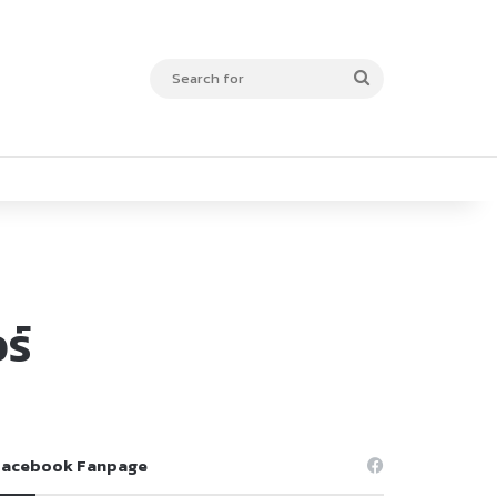
Search
for
ร์
Facebook Fanpage