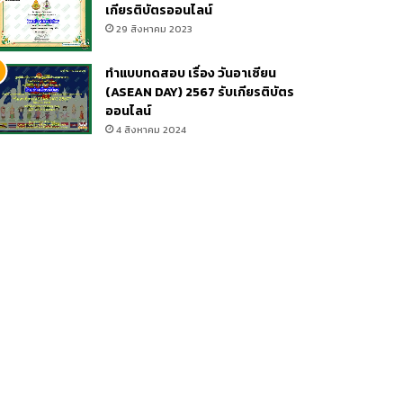
เกียรติบัตรออนไลน์
29 สิงหาคม 2023
er
ทำแบบทดสอบ เรื่อง วันอาเซียน
(ASEAN DAY) 2567 รับเกียรติบัตร
ออนไลน์
4 สิงหาคม 2024