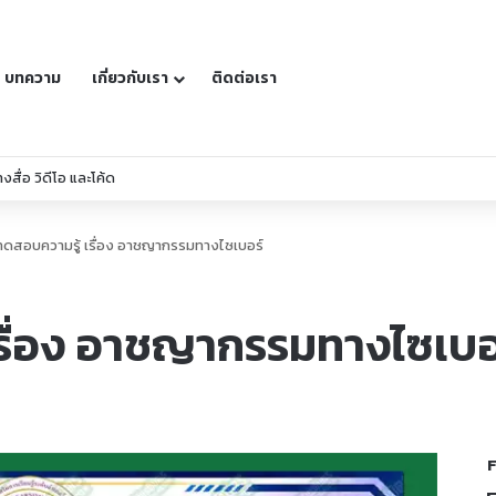
บทความ
เกี่ยวกับเรา
ติดต่อเรา
สื่อ วิดีโอ และโค้ด
ดสอบความรู้ เรื่อง อาชญากรรมทางไซเบอร์
รื่อง อาชญากรรมทางไซเบอ