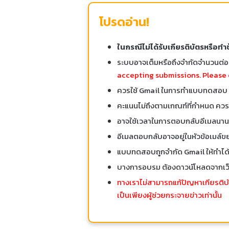
โปรดอ่าน!
ในกรณีไม่ได้รับเกียรติบัตรหรือทำ
ระบบอาจเต็มหรือถึงจำกัดจำนวนต่
accepting submissions. Please 
ควรใช้ Gmail ในการทำแบบทดสอบ
คะแนนไม่ถึงตามเกณฑ์ที่กำหนด ควรท
อาจใช้เวลาในการตอบกลับอีเมลนานถึ
อีเมลตอบกลับอาจอยู่ในหัวข้อเมล์ข
แบบทดสอบถูกจำกัด Gmail ให้ทำได้เ
บางการอบรม ต้องดาวน์โหลดจากเว็
ทางเราไม่สามารถแก้ปัญหาเกียรติบัตร
เป็นเพียงผู้ช่วยกระจายข่าวเท่านั้น