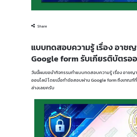
Share
แบบทดสอบความรู้ เรื่อง
อาชญา
Google form รับเกียรติบัตรออ
วันนี้ผมขอนำกิจกรรมทำแบบทดสอบความรู้ เรื่อง อาชญา
ออนไลน์ โดยเมื่อทำข้อสอบผ่าน Google form ถึงเกณฑ์ที
ล่างเลยครับ