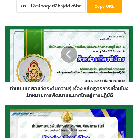
Copy URL
ทำ
แบบ
ทดสอบ
วัด
ระดับ
ความ
รู้
เรื่อง
หลักสูตร
การ
ทำแบบทดสอบวัดระดับความรู้ เรื่อง หลักสูตรการเชื่อมโยง
เชื่อม
เป้าหมายการพัฒนาประเทศไทยสู่การปฏิบัติ
โยง
เป้า
แบบ
หมาย
ทดสอบ
การ
ความ
พัฒนา
รู้
ประเทศไทย
เรื่อง