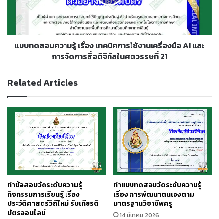
สู่
เทคนิค
การ
การ
ปฏิบัติ
ใช้
งาน
เครื่อง
แบบทดสอบความรู้ เรื่อง เทคนิคการใช้งานเครื่องมือ AI และ
มือ
การจัดการสื่อดิจิทัลในศตวรรษที่ 21
AI
และ
Related Articles
การ
จัดการ
สื่อ
ดิจิทัล
ใน
ศตวรรษ
ที่
21
ทำข้อสอบวัดระดับความรู้
ทำแบบทดสอบวัดระดับความรู้
กิจกรรมการเรียนรู้ เรื่อง
เรื่อง การพัฒนาตนเองตาม
ประวัติศาสตร์วิถีใหม่ รับเกียรติ
มาตรฐานวิชาชีพครู
บัตรออนไลน์
14 มีนาคม 2026