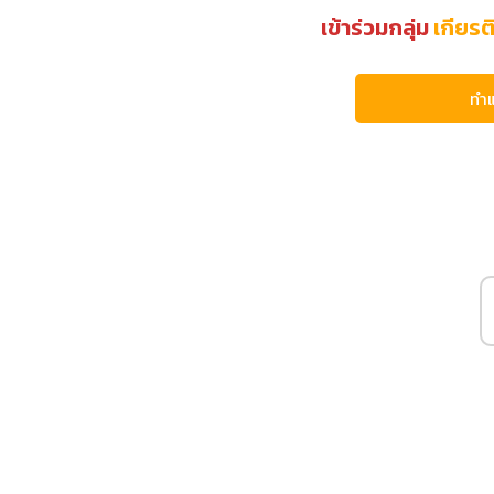
เข้าร่วมกลุ่ม
เกียร
ทำ