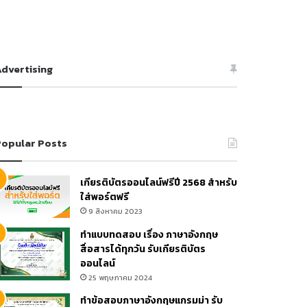
dvertising
opular Posts
เกียรติบัตรออนไลน์ฟรีปี 2568 สำหรับ
ใส่พอร์ตฟรี
9 สิงหาคม 2023
ทำแบบทดสอบ เรื่อง ภาษาอังกฤษ
สื่อสารได้ทุกวัน รับเกียรติบัตร
ออนไลน์
25 พฤษภาคม 2024
ทำข้อสอบภาษาอังกฤษแกรมม่า รับ