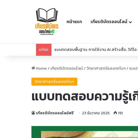
หน้าแรก
เกียรติบัตรออนไลน์
แบบทดสอบพื้นฐาน: การใช้งาน AI สร้างสื่อ, วิดีโอ
มาใหม่
Home
/
เกียรติบัตรออนไลน์
/
วิทยาศาสตร์และเทคโนฯ
/
แบบท
วิทยาศาสตร์และเทคโนฯ
แบบทดสอบความรู้เกี่
เกียรติบัตรออนไลน์ฟรี
23 ธันวาคม 2025
191