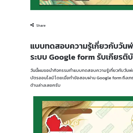
Share
แบบทดสอบความรู้เกี่ยวกับวันพ่
ระบบ Google form รับเกียรติบ
วันนี้ผมขอนำกิจกรรมทำแบบทดสอบความรู้เกี่ยวกับวันพ่อแ
บัตรออนไลน์ โดยเมื่อทำข้อสอบผ่าน Google form ถึงเกณ
ด้านล่างเลยครับ