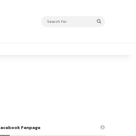
Search
for
Facebook Fanpage