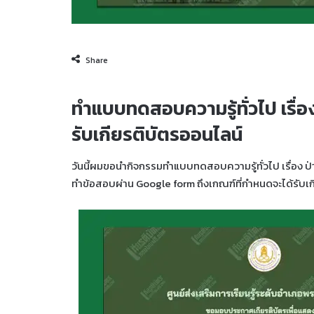
Share
ทำแบบทดสอบความรู้ทั่วไป เรื่อ
รับเกียรติบัตรออนไลน์
วันนี้ผมขอนำกิจกรรมทำแบบทดสอบความรู้ทั่วไป เรื่อง ป่า
ทำข้อสอบผ่าน Google form ถึงเกณฑ์ที่กำหนดจะได้รับเก