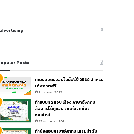
dvertising
opular Posts
เกียรติบัตรออนไลน์ฟรีปี 2568 สำหรับ
ใส่พอร์ตฟรี
9 สิงหาคม 2023
ทำแบบทดสอบ เรื่อง ภาษาอังกฤษ
สื่อสารได้ทุกวัน รับเกียรติบัตร
ออนไลน์
25 พฤษภาคม 2024
ทำข้อสอบภาษาอังกฤษแกรมม่า รับ