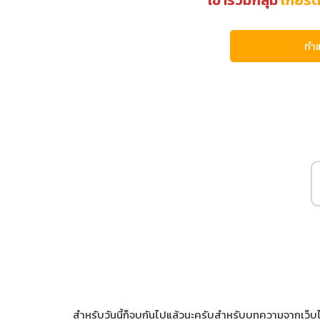
ทำ
สำหรับวันนี้ก็จบกันไปแล้วนะครับสำหรับบทความจากเว็บ