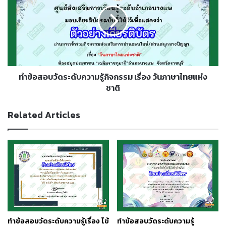
วัด
28
ระดับ
กรกฎาคม
ความ
ประจำ
รู้
ปี
กิจกรรม
2568
เรื่อง
วัน
ภาษา
ทำข้อสอบวัดระดับความรู้กิจกรรม เรื่อง วันภาษาไทยแห่ง
ไทย
ชาติ
แห่ง
ชาติ
Related Articles
ทำข้อสอบวัดระดับความรู้เรื่อง ไข้
ทำข้อสอบวัดระดับความรู้