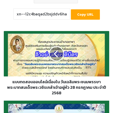
Copy URL
แบบ
ทดสอบ
ออนไลน์
เนื่อง
ใน
วัน
เฉลิม
พระชนมพรรษา
พระบาท
สมเด็จ
แบบทดสอบออนไลน์เนื่องใน วันเฉลิมพระชนมพรรษา
พระ
พระบาทสมเด็จพระวชิรเกล้าเจ้าอยู่หัว 28 กรกฎาคม ประจำปี
วชิร
2568
เกล้า
เจ้า
ทำ
อยู่
ข้อสอบ
หัว