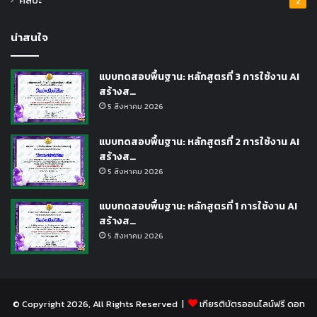
ศิลปะ
2
น่าสนใจ
แบบทดสอบพื้นฐาน: หลักสูตรที่ 3 การใช้งาน AI
สร้างส…
5 สิงหาคม 2026
แบบทดสอบพื้นฐาน: หลักสูตรที่ 2 การใช้งาน AI
สร้างส…
5 สิงหาคม 2026
แบบทดสอบพื้นฐาน: หลักสูตรที่ 1 การใช้งาน AI
สร้างส…
5 สิงหาคม 2026
© Copyright 2026, All Rights Reserved |
เกียรติบัตรออนไลน์ฟรี ดอท