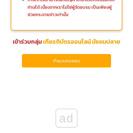
ท่านได้ เนื่องจากเราไม่ใช่ผู้จัดอบรม เป็นเพียงผู้
ช่วยกระจายข่าวเท่านั้น
เข้าร่วมกลุ่ม
เกียรติบัตรออนไลน์ มัธยมปลาย
ทำแบบทดสอบ
ad