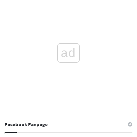
ad
Facebook Fanpage