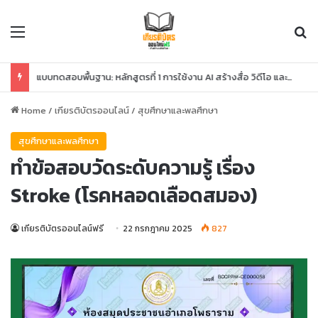
Menu
Se
แบบทดสอบพื้นฐาน: หลักสูตรที่ 1 การใช้งาน AI สร้างสื่อ วิดีโอ และโค้ด
Home
/
เกียรติบัตรออนไลน์
/
สุขศึกษาและพลศึกษา
สุขศึกษาและพลศึกษา
ทำข้อสอบวัดระดับความรู้ เรื่อง
Stroke (โรคหลอดเลือดสมอง)
เกียรติบัตรออนไลน์ฟรี
22 กรกฎาคม 2025
827