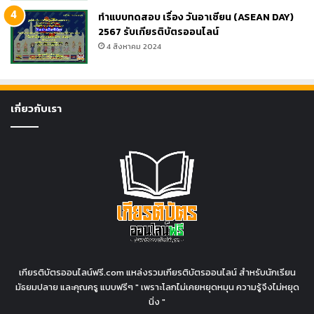
ทำแบบทดสอบ เรื่อง วันอาเซียน (ASEAN DAY)
2567 รับเกียรติบัตรออนไลน์
4 สิงหาคม 2024
เกี่ยวกับเรา
เกียรติบัตรออนไลน์ฟรี.com แหล่งรวมเกียรติบัตรออนไลน์ สำหรับนักเรียน
มัธยมปลาย และคุณครู แบบฟรีๆ " เพราะโลกไม่เคยหยุดหมุน ความรู้จึงไม่หยุด
นิ่ง "