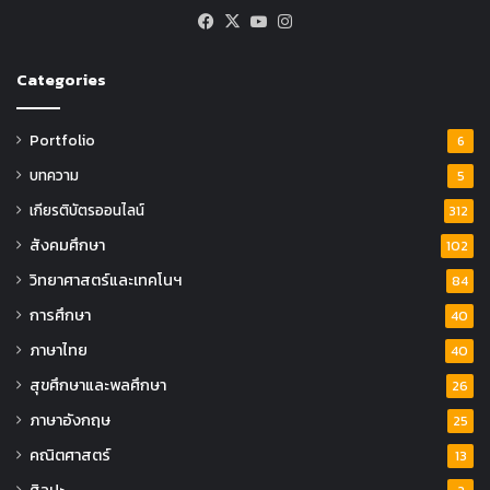
Facebook
X
YouTube
Instagram
Categories
Portfolio
6
บทความ
5
เกียรติบัตรออนไลน์
312
สังคมศึกษา
102
วิทยาศาสตร์และเทคโนฯ
84
การศึกษา
40
ภาษาไทย
40
สุขศึกษาและพลศึกษา
26
ภาษาอังกฤษ
25
คณิตศาสตร์
13