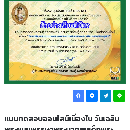
Facebook
Messenger
Telegram
Li
แบบทดสอบออนไลน์เนื่องใน วันเฉลิม
พระชนมพรรษาพระบาทสมเด็จพระ