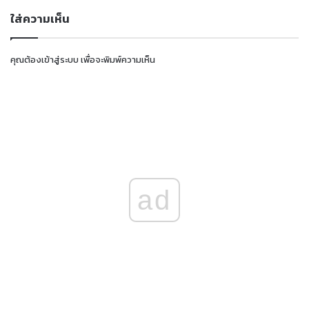
ใส่ความเห็น
คุณต้อง
เข้าสู่ระบบ
เพื่อจะพิมพ์ความเห็น
ad