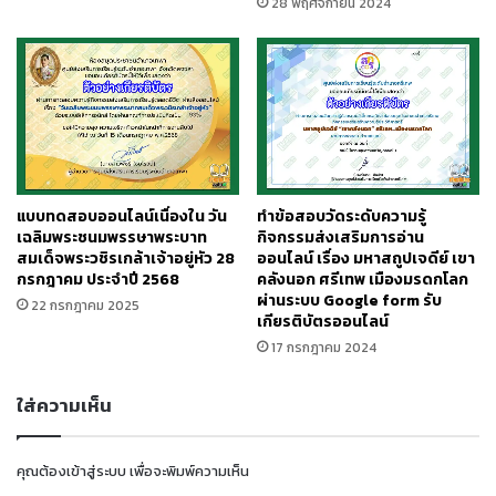
28 พฤศจิกายน 2024
แบบทดสอบออนไลน์เนื่องใน วัน
ทำข้อสอบวัดระดับความรู้
เฉลิมพระชนมพรรษาพระบาท
กิจกรรมส่งเสริมการอ่าน
สมเด็จพระวชิรเกล้าเจ้าอยู่หัว 28
ออนไลน์ เรื่อง มหาสถูปเจดีย์ เขา
กรกฎาคม ประจำปี 2568
คลังนอก ศรีเทพ เมืองมรดกโลก
ผ่านระบบ Google form รับ
22 กรกฎาคม 2025
เกียรติบัตรออนไลน์
17 กรกฎาคม 2024
ใส่ความเห็น
คุณต้อง
เข้าสู่ระบบ
เพื่อจะพิมพ์ความเห็น