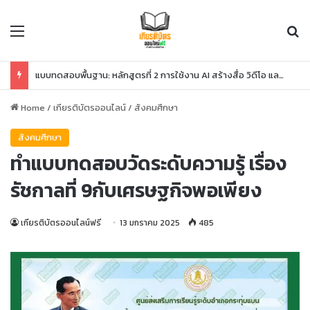
Menu
Se
แบบทดสอบพื้นฐาน: หลักสูตรที่ 1 การใช้งาน AI สร้างสื่อ วิดีโอ และโค้ด
Home
/
เกียรติบัตรออนไลน์
/
สังคมศึกษา
สังคมศึกษา
ทำแบบทดสอบวัดระดับความรู้ เรื่อง
รัชกาลที่ 9กับเศรษฐกิจพอเพียง
เกียรติบัตรออนไลน์ฟรี
13 มกราคม 2025
485