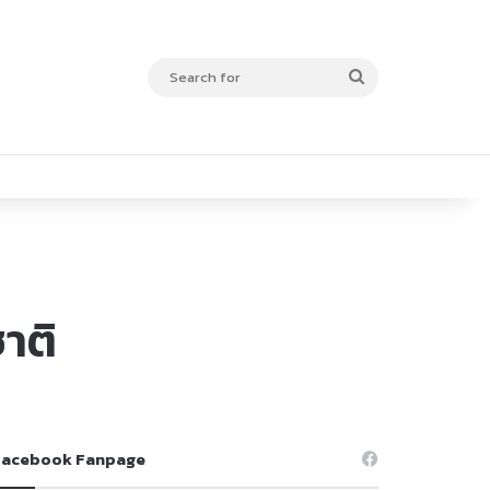
Search
for
าติ
Facebook Fanpage