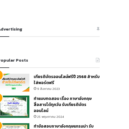
dvertising
opular Posts
เกียรติบัตรออนไลน์ฟรีปี 2568 สำหรับ
ใส่พอร์ตฟรี
9 สิงหาคม 2023
ทำแบบทดสอบ เรื่อง ภาษาอังกฤษ
สื่อสารได้ทุกวัน รับเกียรติบัตร
ออนไลน์
25 พฤษภาคม 2024
ทำข้อสอบภาษาอังกฤษแกรมม่า รับ