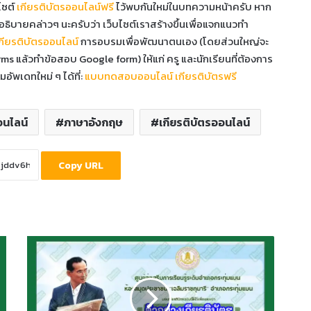
ไซต์
เกียรติบัตรออนไลน์ฟรี
ไว้พบกันใหม่ในบทความหน้าครับ หาก
ธิบายคล่าวๆ นะครับว่า เว็บไซต์เราสร้างขึ้นเพื่อแจกแนวทำ
กียรติบัตรออนไลน์
การอบรมเพื่อพัฒนาตนเอง (โดยส่วนใหญ่จะ
ms แล้วทำข้อสอบ Google form) ให้แก่ ครู และนักเรียนที่ต้องการ
ัพเดทใหม่ ๆ ได้ที่:
แบบทดสอบออนไลน์ เกียรติบัตรฟรี
นไลน์
ภาษาอังกฤษ
เกียรติบัตรออนไลน์
Copy URL
ทำ
แบบ
ทดสอบ
วัด
ระดับ