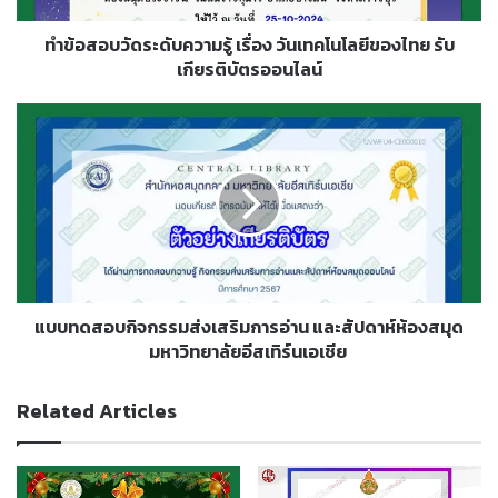
เทคโนโลยี
ของ
ทำข้อสอบวัดระดับความรู้ เรื่อง วันเทคโนโลยีของไทย รับ
ไทย
เกียรติบัตรออนไลน์
รับ
เกียรติ
แบบ
บัตร
ทดสอบ
ออนไลน์
กิจกรรม
ส่ง
เสริม
การ
อ่าน
และ
สัปดาห์
ห้อง
แบบทดสอบกิจกรรมส่งเสริมการอ่าน และสัปดาห์ห้องสมุด
สมุด
มหาวิทยาลัยอีสเทิร์นเอเชีย
มหาวิทยาลัย
อีส
Related Articles
เทิร์น
เอเชีย