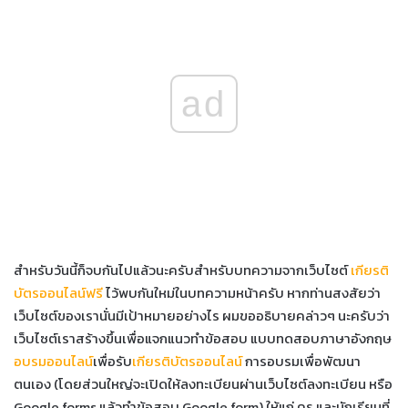
ad
สำหรับวันนี้ก็จบกันไปแล้วนะครับสำหรับบทความจากเว็บไซต์
เกียรติ
บัตรออนไลน์ฟรี
ไว้พบกันใหม่ในบทความหน้าครับ หากท่านสงสัยว่า
เว็บไซต์ของเรานั่นมีเป้าหมายอย่างไร ผมขออธิบายคล่าวๆ นะครับว่า
เว็บไซต์เราสร้างขึ้นเพื่อแจกแนวทำข้อสอบ แบบทดสอบภาษาอังกฤษ
อบรมออนไลน์
เพื่อรับ
เกียรติบัตรออนไลน์
การอบรมเพื่อพัฒนา
ตนเอง (โดยส่วนใหญ่จะเปิดให้ลงทะเบียนผ่านเว็บไซต์ลงทะเบียน หรือ
Google forms แล้วทำข้อสอบ Google form) ให้แก่ ครู และนักเรียนที่