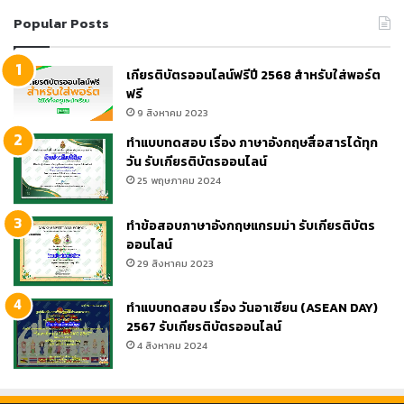
Popular Posts
เกียรติบัตรออนไลน์ฟรีปี 2568 สำหรับใส่พอร์ต
ฟรี
9 สิงหาคม 2023
ทำแบบทดสอบ เรื่อง ภาษาอังกฤษสื่อสารได้ทุก
วัน รับเกียรติบัตรออนไลน์
25 พฤษภาคม 2024
ทำข้อสอบภาษาอังกฤษแกรมม่า รับเกียรติบัตร
ออนไลน์
29 สิงหาคม 2023
ทำแบบทดสอบ เรื่อง วันอาเซียน (ASEAN DAY)
2567 รับเกียรติบัตรออนไลน์
4 สิงหาคม 2024