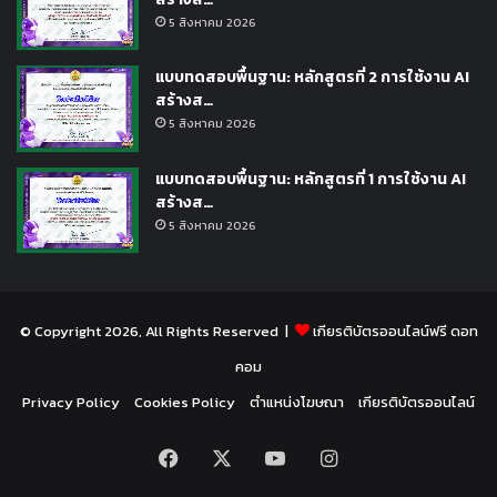
5 สิงหาคม 2026
แบบทดสอบพื้นฐาน: หลักสูตรที่ 2 การใช้งาน AI
สร้างส…
5 สิงหาคม 2026
แบบทดสอบพื้นฐาน: หลักสูตรที่ 1 การใช้งาน AI
สร้างส…
5 สิงหาคม 2026
© Copyright 2026, All Rights Reserved |
เกียรติบัตรออนไลน์ฟรี ดอท
คอม
Privacy Policy
Cookies Policy
ตำแหน่งโฆษณา
เกียรติบัตรออนไลน์
Facebook
X
YouTube
Instagram