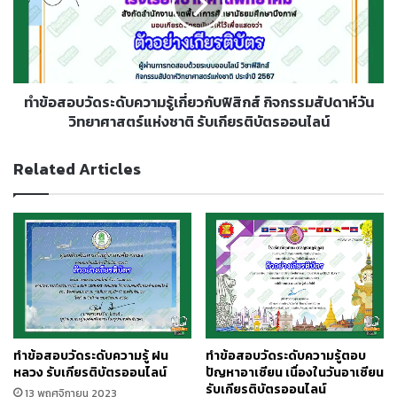
มัก
ความ
เขียน
รู้
ผิด
เกี่ยว
ผ่าน
กับ
ระบบ
ฟิสิกส์
Google
กิจกรรม
ทำข้อสอบวัดระดับความรู้เกี่ยวกับฟิสิกส์ กิจกรรมสัปดาห์วัน
form
สัปดาห์
วิทยาศาสตร์แห่งชาติ รับเกียรติบัตรออนไลน์
รับ
วัน
เกียรติ
วิทยาศาสตร์
Related Articles
บัตร
แห่ง
ออนไลน์
ชาติ
รับ
เกียรติ
บัตร
ออนไลน์
ทำข้อสอบวัดระดับความรู้ ฝน
ทำข้อสอบวัดระดับความรู้ตอบ
หลวง รับเกียรติบัตรออนไลน์
ปัญหาอาเซียน เนื่องในวันอาเซียน
รับเกียรติบัตรออนไลน์
13 พฤศจิกายน 2023