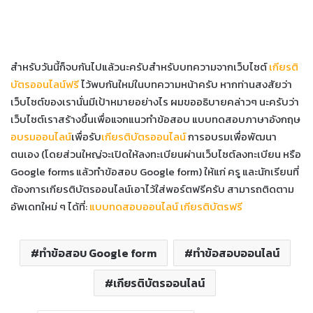
สำหรับวันนี้ก็จบกันไปแล้วนะครับสำหรับบทความจากเว็บไซต์
เกียรติ
บัตรออนไลน์ฟรี
ไว้พบกันใหม่ในบทความหน้าครับ หากท่านสงสัยว่า
เว็บไซต์ของเรานั่นมีเป้าหมายอย่างไร ผมขออธิบายคล่าวๆ นะครับว่า
เว็บไซต์เราสร้างขึ้นเพื่อแจกแนวทำข้อสอบ แบบทดสอบภาษาอังกฤษ
อบรมออนไลน์
เพื่อรับ
เกียรติบัตรออนไลน์
การอบรมเพื่อพัฒนา
ตนเอง (โดยส่วนใหญ่จะเปิดให้ลงทะเบียนผ่านเว็บไซต์ลงทะเบียน หรือ
Google forms แล้วทำข้อสอบ Google form) ให้แก่ ครู และนักเรียนที่
ต้องการเกียรติบัตรออนไลน์เอาไว้ใส่พอร์ตฟรีครับ สามารถติดตาม
อัพเดทใหม่ ๆ ได้ที่:
แบบทดสอบออนไลน์ เกียรติบัตรฟรี
ทำข้อสอบ Google form
ทำข้อสอบออนไลน์
เกียรติบัตรออนไลน์