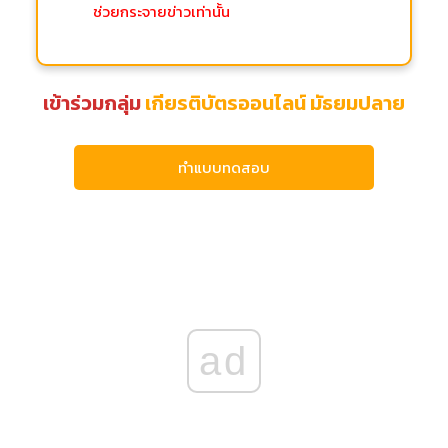
ช่วยกระจายข่าวเท่านั้น
เข้าร่วมกลุ่ม
เกียรติบัตรออนไลน์ มัธยมปลาย
ทำแบบทดสอบ
ad