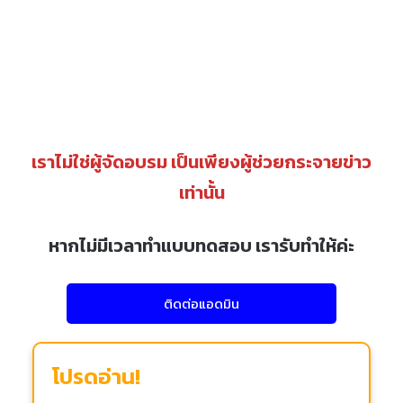
เราไม่ใช่ผู้จัดอบรม เป็นเพียงผู้ช่วยกระจายข่าว
เท่านั้น
หากไม่มีเวลาทำแบบทดสอบ เรารับทำให้ค่ะ
ติดต่อแอดมิน
โปรดอ่าน!