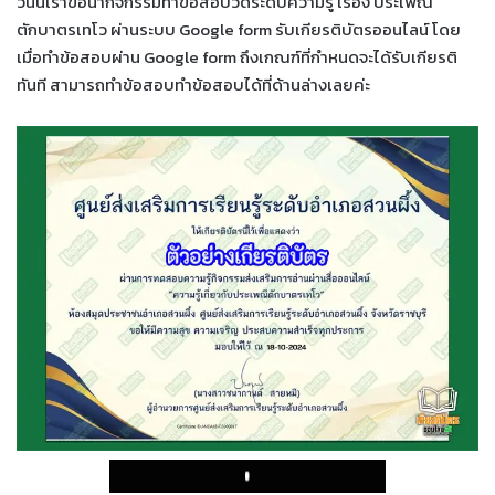
วันนี้เราขอนำกิจกรรมทำข้อสอบวัดระดับความรู้ เรื่อง ประเพณี
ตักบาตรเทโว ผ่านระบบ Google form รับเกียรติบัตรออนไลน์ โดย
เมื่อทำข้อสอบผ่าน Google form ถึงเกณฑ์ที่กำหนดจะได้รับเกียรติ
ทันที สามารถทำข้อสอบทำข้อสอบได้ที่ด้านล่างเลยค่ะ
Play