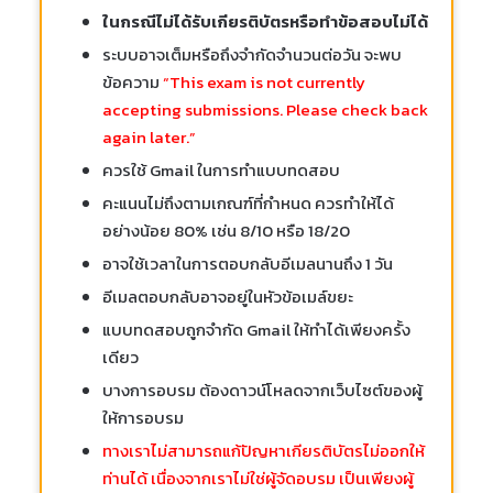
ในกรณีไม่ได้รับเกียรติบัตรหรือทำข้อสอบไม่ได้
ระบบอาจเต็มหรือถึงจำกัดจำนวนต่อวัน จะพบ
ข้อความ
“This exam is not currently
accepting submissions. Please check back
again later.”
ควรใช้ Gmail ในการทำแบบทดสอบ
คะแนนไม่ถึงตามเกณฑ์ที่กำหนด ควรทำให้ได้
อย่างน้อย 80% เช่น 8/10 หรือ 18/20
อาจใช้เวลาในการตอบกลับอีเมลนานถึง 1 วัน
อีเมลตอบกลับอาจอยู่ในหัวข้อเมล์ขยะ
แบบทดสอบถูกจำกัด Gmail ให้ทำได้เพียงครั้ง
เดียว
บางการอบรม ต้องดาวน์โหลดจากเว็บไซต์ของผู้
ให้การอบรม
ทางเราไม่สามารถแก้ปัญหาเกียรติบัตรไม่ออกให้
ท่านได้ เนื่องจากเราไม่ใช่ผู้จัดอบรม เป็นเพียงผู้