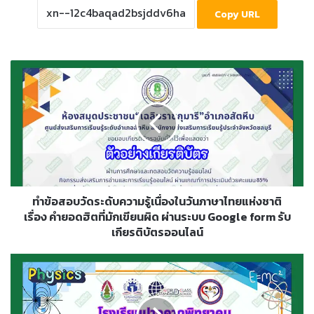
Copy URL
ทำ
ข้อสอบ
วัด
ระดับ
ความ
รู้
เนื่อง
ใน
วัน
ภาษา
ทำข้อสอบวัดระดับความรู้เนื่องในวันภาษาไทยแห่งชาติ
ไทย
เรื่อง คำยอดฮิตที่มักเขียนผิด ผ่านระบบ Google form รับ
แห่ง
เกียรติบัตรออนไลน์
ชาติ
เรื่อง คำ
ทำ
ยอด
ข้อสอบ
ฮิต
วัด
ที่
ระดับ