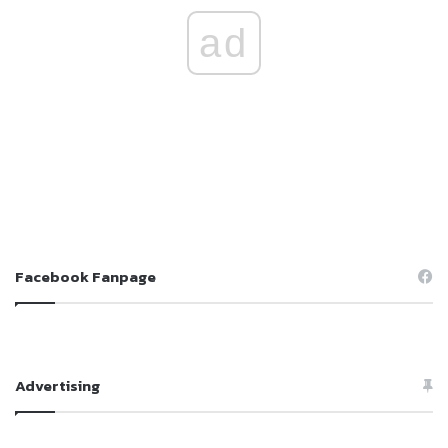
ad
Facebook Fanpage
Advertising