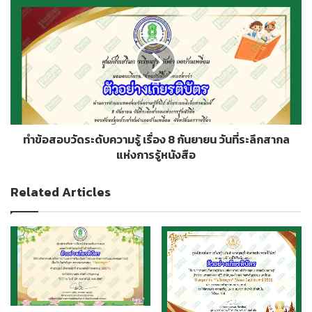
บัตร
ทำ
ออนไลน์
ข้อสอบ
วัด
ระดับ
ความ
รู้
เรื่อง
8
กันยายน
วัน
ทำข้อสอบวัดระดับความรู้ เรื่อง 8 กันยายน วันที่ระลึกสากล
ที่
แห่งการรู้หนังสือ
ระลึก
สากล
Related Articles
แห่ง
การ
รู้
หนังสือ