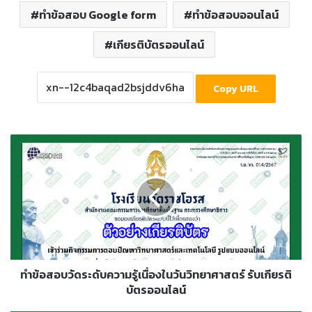
ทำข้อสอบ Google form
ทำข้อสอบออนไลน์
เกียรติบัตรออนไลน์
Copy URL
ทำ
ข้อสอบ
วัด
ระดับ
ความ
รู้
เนื่อง
ใน
วัน
วิทยาศาสตร์
ทำข้อสอบวัดระดับความรู้เนื่องในวันวิทยาศาสตร์ รับเกียรติ
รับ
บัตรออนไลน์
เกียรติ