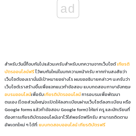
ad
สำหรับวันนี้ก็จบกันไปแล้วนะครับสำหรับบทความจากเว็บไซต์
เกียรติ
บัตรออนไลน์ฟรี
ไว้พบกันใหม่ในบทความหน้าครับ หากท่านสงสัยว่า
เว็บไซต์ของเรานั่นมีเป้าหมายอย่างไร ผมขออธิบายคล่าวๆ นะครับว่า
เว็บไซต์เราสร้างขึ้นเพื่อแจกแนวทำข้อสอบ แบบทดสอบภาษาอังกฤษ
อบรมออนไลน์
เพื่อรับ
เกียรติบัตรออนไลน์
การอบรมเพื่อพัฒนา
ตนเอง (โดยส่วนใหญ่จะเปิดให้ลงทะเบียนผ่านเว็บไซต์ลงทะเบียน หรือ
Google forms แล้วทำข้อสอบ Google form) ให้แก่ ครู และนักเรียนที่
ต้องการเกียรติบัตรออนไลน์เอาไว้ใส่พอร์ตฟรีครับ สามารถติดตาม
อัพเดทใหม่ ๆ ได้ที่:
แบบทดสอบออนไลน์ เกียรติบัตรฟรี