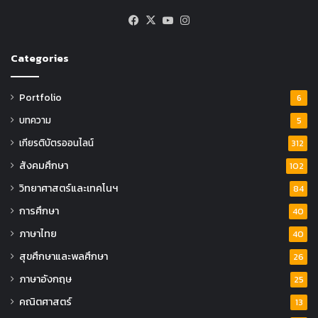
Facebook
X
YouTube
Instagram
Categories
Portfolio
6
บทความ
5
เกียรติบัตรออนไลน์
312
สังคมศึกษา
102
วิทยาศาสตร์และเทคโนฯ
84
การศึกษา
40
ภาษาไทย
40
สุขศึกษาและพลศึกษา
26
ภาษาอังกฤษ
25
คณิตศาสตร์
13