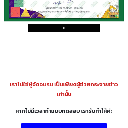
Play
เราไม่ใช่ผู้จัดอบรม เป็นเพียงผู้ช่วยกระจายข่าว
เท่านั้น
หากไม่มีเวลาทำแบบทดสอบ เรารับทำให้ค่ะ