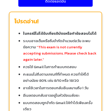
ติดต่อแอดมิน
โปรดอ่าน!
ในกรณีไม่ได้รับเกียรติบัตรหรือทำข้อสอบไม่ได้
ระบบอาจเต็มหรือถึงจำกัดจำนวนต่อวัน จะพบ
ข้อความ
“This exam is not currently
accepting submissions. Please check back
again later.”
ควรใช้ Gmail ในการทำแบบทดสอบ
คะแนนไม่ถึงตามเกณฑ์ที่กำหนด ควรทำให้ได้
อย่างน้อย 80% เช่น 8/10 หรือ 18/20
อาจใช้เวลาในการตอบกลับอีเมลนานถึง 1 วัน
อีเมลตอบกลับอาจอยู่ในหัวข้อเมล์ขยะ
แบบทดสอบถูกจำกัด Gmail ให้ทำได้เพียงครั้ง
เดียว