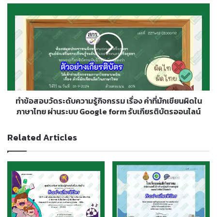
ออนไลน์
ทำ
ข้อสอบ
วัด
ระดับ
ความ
รู้
กิจกรรม
เรื่อง
คำ
ที่
ทำข้อสอบวัดระดับความรู้กิจกรรม เรื่อง คำที่มักเขียนผิดใน
มัก
ภาษาไทย ผ่านระบบ Google form รับเกียรติบัตรออนไลน์
เขียน
ผิด
Related Articles
ใน
ภาษา
ไทย
ผ่าน
ระบบ
Google
form
รับ