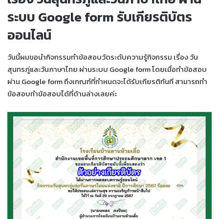
ระบบ Google form รับเกียรติบัตร
ออนไลน์
วันนี้ผมขอนำกิจกรรมทำข้อสอบวัดระดับความรู้กิจกรรม เรื่อง วัน
สุนทรภู่และวันภาษาไทย ผ่านระบบ Google form โดยเมื่อทำข้อสอบ
ผ่าน Google form ถึงเกณฑ์ที่กำหนดจะได้รับเกียรติทันที สามารถทำ
ข้อสอบทำข้อสอบได้ที่ด้านล่างเลยค่ะ