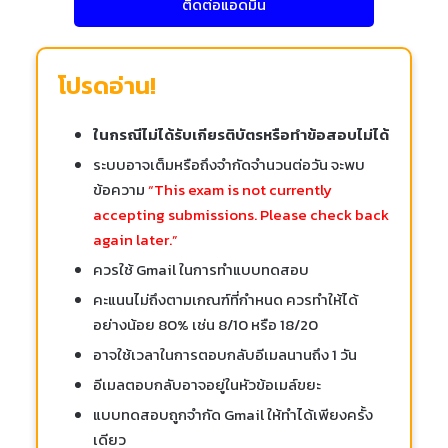
ติดต่อแอดมิน
โปรดอ่าน!
ในกรณีไม่ได้รับเกียรติบัตรหรือทำข้อสอบไม่ได้
ระบบอาจเต็มหรือถึงจำกัดจำนวนต่อวัน จะพบ
ข้อความ
“This exam is not currently
accepting submissions. Please check back
again later.”
ควรใช้ Gmail ในการทำแบบทดสอบ
คะแนนไม่ถึงตามเกณฑ์ที่กำหนด ควรทำให้ได้
อย่างน้อย 80% เช่น 8/10 หรือ 18/20
อาจใช้เวลาในการตอบกลับอีเมลนานถึง 1 วัน
อีเมลตอบกลับอาจอยู่ในหัวข้อเมล์ขยะ
แบบทดสอบถูกจำกัด Gmail ให้ทำได้เพียงครั้ง
เดียว