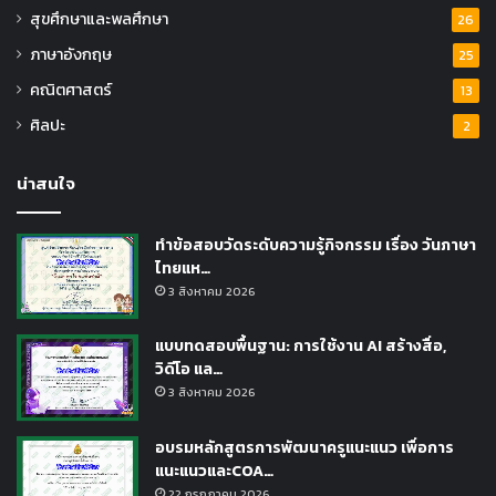
สุขศึกษาและพลศึกษา
26
ภาษาอังกฤษ
25
คณิตศาสตร์
13
ศิลปะ
2
น่าสนใจ
ทำข้อสอบวัดระดับความรู้กิจกรรม เรื่อง วันภาษา
ไทยแห…
3 สิงหาคม 2026
แบบทดสอบพื้นฐาน: การใช้งาน AI สร้างสื่อ,
วิดีโอ แล…
3 สิงหาคม 2026
อบรมหลักสูตรการพัฒนาครูแนะแนว เพื่อการ
แนะแนวและCOA…
22 กรกฎาคม 2026