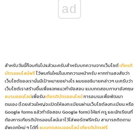
ad
สำหรับวันนี้ก็จบกันไปแล้วนะครับสำหรับบทความจากเว็บไซต์
เกียรติ
บัตรออนไลน์ฟรี
ไว้พบกันใหม่ในบทความหน้าครับ หากท่านสงสัยว่า
เว็บไซต์ของเรานั่นมีเป้าหมายอย่างไร ผมขออธิบายคล่าวๆ นะครับว่า
เว็บไซต์เราสร้างขึ้นเพื่อแจกแนวทำข้อสอบ แบบทดสอบภาษาอังกฤษ
อบรมออนไลน์
เพื่อรับ
เกียรติบัตรออนไลน์
การอบรมเพื่อพัฒนา
ตนเอง (โดยส่วนใหญ่จะเปิดให้ลงทะเบียนผ่านเว็บไซต์ลงทะเบียน หรือ
Google forms แล้วทำข้อสอบ Google form) ให้แก่ ครู และนักเรียนที่
ต้องการเกียรติบัตรออนไลน์เอาไว้ใส่พอร์ตฟรีครับ สามารถติดตาม
อัพเดทใหม่ ๆ ได้ที่:
แบบทดสอบออนไลน์ เกียรติบัตรฟรี