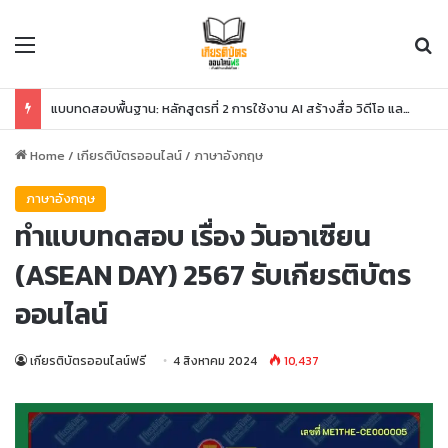
Menu
Se
แบบทดสอบพื้นฐาน: หลักสูตรที่ 1 การใช้งาน AI สร้างสื่อ วิดีโอ และโค้ด
Home
/
เกียรติบัตรออนไลน์
/
ภาษาอังกฤษ
ภาษาอังกฤษ
ทำแบบทดสอบ เรื่อง วันอาเซียน
(ASEAN DAY) 2567 รับเกียรติบัตร
ออนไลน์
เกียรติบัตรออนไลน์ฟรี
4 สิงหาคม 2024
10,437