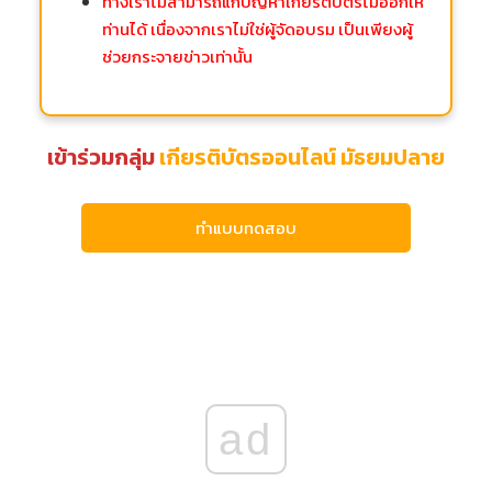
ทางเราไม่สามารถแก้ปัญหาเกียรติบัตรไม่ออกให้
ท่านได้ เนื่องจากเราไม่ใช่ผู้จัดอบรม เป็นเพียงผู้
ช่วยกระจายข่าวเท่านั้น
เข้าร่วมกลุ่ม
เกียรติบัตรออนไลน์ มัธยมปลาย
ทำแบบทดสอบ
ad