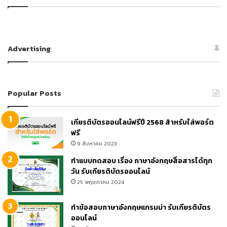
Advertising
Popular Posts
เกียรติบัตรออนไลน์ฟรีปี 2568 สำหรับใส่พอร์ต
ฟรี
9 สิงหาคม 2023
ทำแบบทดสอบ เรื่อง ภาษาอังกฤษสื่อสารได้ทุก
วัน รับเกียรติบัตรออนไลน์
25 พฤษภาคม 2024
ทำข้อสอบภาษาอังกฤษแกรมม่า รับเกียรติบัตร
ออนไลน์