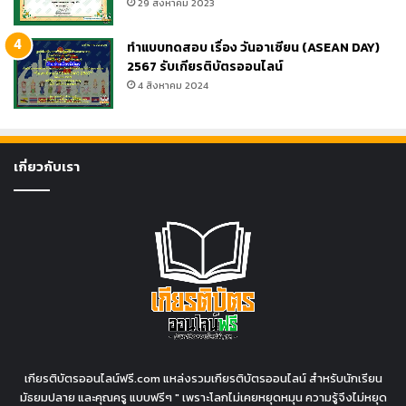
29 สิงหาคม 2023
ทำแบบทดสอบ เรื่อง วันอาเซียน (ASEAN DAY)
2567 รับเกียรติบัตรออนไลน์
4 สิงหาคม 2024
เกี่ยวกับเรา
เกียรติบัตรออนไลน์ฟรี.com แหล่งรวมเกียรติบัตรออนไลน์ สำหรับนักเรียน
มัธยมปลาย และคุณครู แบบฟรีๆ " เพราะโลกไม่เคยหยุดหมุน ความรู้จึงไม่หยุด