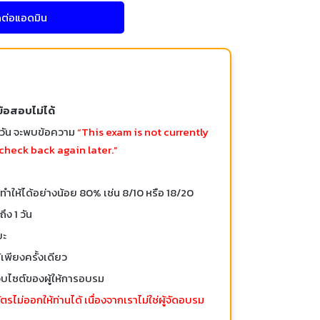
ดต่อแอดมิน
ข้อสอบไม่ได้
อวัน จะพบข้อความ
“This exam is not currently
check back again later.”
ำให้ได้อย่างน้อย 80% เช่น 8/10 หรือ 18/20
ง 1 วัน
ยะ
พียงครั้งเดียว
บไซต์ของผู้ให้การอบรม
ไม่ออกให้ท่านได้ เนื่องจากเราไม่ใช่ผู้จัดอบรม