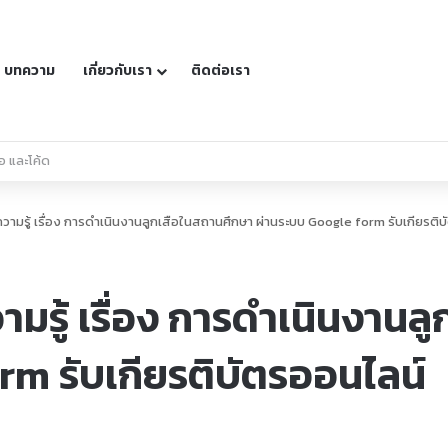
บทความ
เกี่ยวกับเรา
ติดต่อเรา
 และโค้ด
วามรู้ เรื่อง การดำเนินงานลูกเสือในสถานศึกษา ผ่านระบบ Google form รับเกียรติ
มรู้ เรื่อง การดำเนินงานล
rm รับเกียรติบัตรออนไลน์