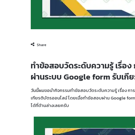
Share
ทำข้อสอบวัดระดับความรู้ เรื่อ
ผ่านระบบ Google form รับเกีย
วันนี้ผมขอนำกิจกรรมทำข้อสอบวัดระดับความรู้ เรื่อง ก
เกียรติบัตรออนไลน์ โดยเมื่อทำข้อสอบผ่าน Google form
ได้ที่ด้านล่างเลยครับ