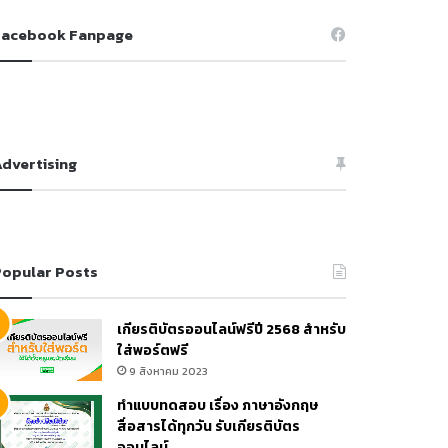
Facebook Fanpage
dvertising
opular Posts
เกียรติบัตรออนไลน์ฟรีปี 2568 สำหรับ
ใส่พอร์ตฟรี
9 สิงหาคม 2023
ทำแบบทดสอบ เรื่อง ภาษาอังกฤษ
สื่อสารได้ทุกวัน รับเกียรติบัตร
ออนไลน์