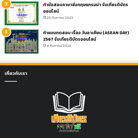
ทำข้อสอบภาษาอังกฤษแกรมม่า รับเกียรติบัตร
ออนไลน์
29 สิงหาคม 2023
ทำแบบทดสอบ เรื่อง วันอาเซียน (ASEAN DAY)
2567 รับเกียรติบัตรออนไลน์
4 สิงหาคม 2024
เกี่ยวกับเรา