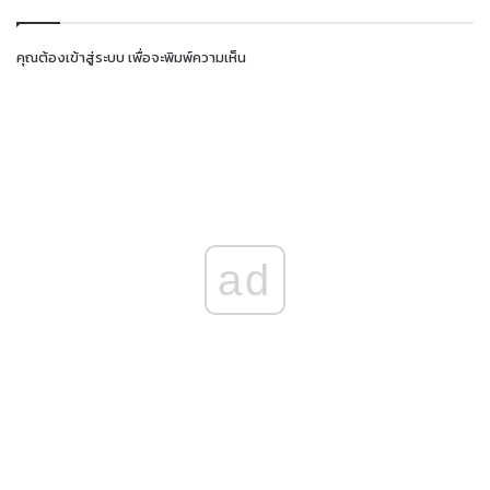
คุณต้อง
เข้าสู่ระบบ
เพื่อจะพิมพ์ความเห็น
ad