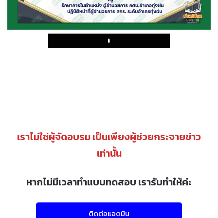
Play
เราไม่ใช่ผู้จัดอบรม เป็นเพียงผู้ช่วยกระจายข่าว
เท่านั้น
หากไม่มีเวลาทำแบบทดสอบ เรารับทำให้ค่ะ
ติดต่อแอดมิน