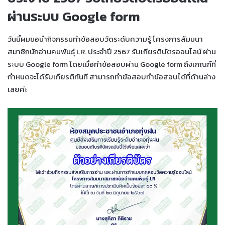
ผ่านระบบ Google form
วันนี้ผมขอนำกิจกรรมทำข้อสอบวัดระดับความรู้ โครงการสัมมนา
สมาชิกนักอ่านคนพันธ์ุ LR. ประจำปี 2567 รับเกียรติบัตรออนไลน์ ผ่าน
ระบบ Google form โดยเมื่อทำข้อสอบผ่าน Google form ถึงเกณฑ์ที่
กำหนดจะได้รับเกียรติทันที สามารถทำข้อสอบทำข้อสอบได้ที่ด้านล่าง
เลยค่ะ