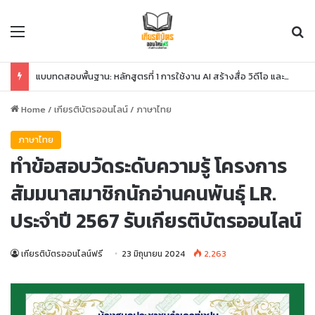
Menu
Se
แบบทดสอบพื้นฐาน: หลักสูตรที่ 1 การใช้งาน AI สร้างสื่อ วิดีโอ และโค้ด
Home
/
เกียรติบัตรออนไลน์
/
ภาษาไทย
ภาษาไทย
ทำข้อสอบวัดระดับความรู้ โครงการ
สัมมนาสมาชิกนักอ่านคนพันธ์ุ LR.
ประจำปี 2567 รับเกียรติบัตรออนไลน์
เกียรติบัตรออนไลน์ฟรี
23 มิถุนายน 2024
2,263