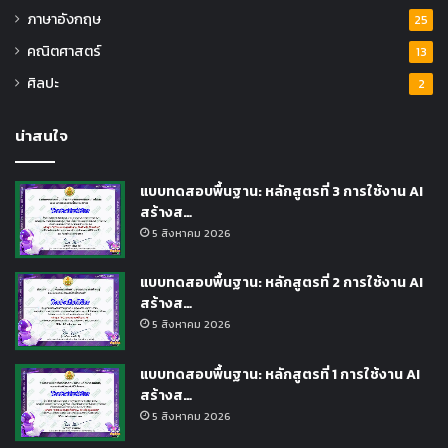
ภาษาอังกฤษ
25
คณิตศาสตร์
13
ศิลปะ
2
น่าสนใจ
แบบทดสอบพื้นฐาน: หลักสูตรที่ 3 การใช้งาน AI
สร้างส…
5 สิงหาคม 2026
แบบทดสอบพื้นฐาน: หลักสูตรที่ 2 การใช้งาน AI
สร้างส…
5 สิงหาคม 2026
แบบทดสอบพื้นฐาน: หลักสูตรที่ 1 การใช้งาน AI
สร้างส…
5 สิงหาคม 2026