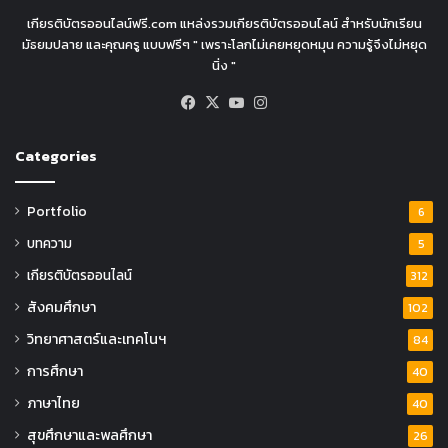
เกียรติบัตรออนไลน์ฟรี.com แหล่งรวมเกียรติบัตรออนไลน์ สำหรับนักเรียน
มัธยมปลาย และคุณครู แบบฟรีๆ " เพราะโลกไม่เคยหยุดหมุน ความรู้จึงไม่หยุด
นิ่ง "
Facebook
X
YouTube
Instagram
Categories
Portfolio
6
บทความ
5
เกียรติบัตรออนไลน์
312
สังคมศึกษา
102
วิทยาศาสตร์และเทคโนฯ
84
การศึกษา
40
ภาษาไทย
40
สุขศึกษาและพลศึกษา
26