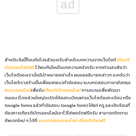
ad
สำหรับวันนี้ก็จบกันไปแล้วนะครับสำหรับบทความจากเว็บไซต์
เกียรติ
บัตรออนไลน์ฟรี
ไว้พบกันใหม่ในบทความหน้าครับ หากท่านสงสัยว่า
เว็บไซต์ของเรานั่นมีเป้าหมายอย่างไร ผมขออธิบายคล่าวๆ นะครับว่า
เว็บไซต์เราสร้างขึ้นเพื่อแจกแนวทำข้อสอบ แบบทดสอบภาษาอังกฤษ
อบรมออนไลน์
เพื่อรับ
เกียรติบัตรออนไลน์
การอบรมเพื่อพัฒนา
ตนเอง (โดยส่วนใหญ่จะเปิดให้ลงทะเบียนผ่านเว็บไซต์ลงทะเบียน หรือ
Google forms แล้วทำข้อสอบ Google form) ให้แก่ ครู และนักเรียนที่
ต้องการเกียรติบัตรออนไลน์เอาไว้ใส่พอร์ตฟรีครับ สามารถติดตาม
อัพเดทใหม่ ๆ ได้ที่:
แบบทดสอบออนไลน์ เกียรติบัตรฟรี