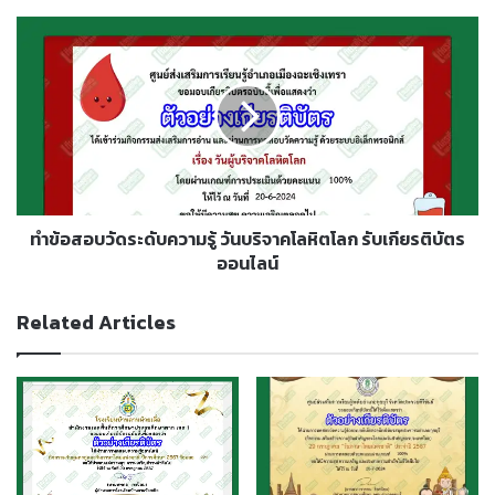
สมุด
ปี2567
ทำ
ผ่าน
ข้อสอบ
ระบบ
วัด
Google
ระดับ
form
ความ
รับ
รู้
เกียรติ
วัน
บัตร
บริจาค
ออนไลน์
โลหิต
โลก
ทำข้อสอบวัดระดับความรู้ วันบริจาคโลหิตโลก รับเกียรติบัตร
รับ
ออนไลน์
เกียรติ
บัตร
Related Articles
ออนไลน์