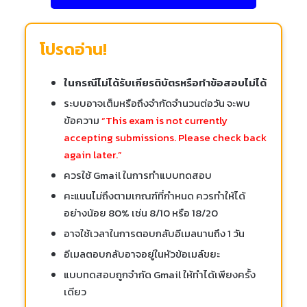
โปรดอ่าน!
ในกรณีไม่ได้รับเกียรติบัตรหรือทำข้อสอบไม่ได้
ระบบอาจเต็มหรือถึงจำกัดจำนวนต่อวัน จะพบ
ข้อความ
“This exam is not currently
accepting submissions. Please check back
again later.”
ควรใช้ Gmail ในการทำแบบทดสอบ
คะแนนไม่ถึงตามเกณฑ์ที่กำหนด ควรทำให้ได้
อย่างน้อย 80% เช่น 8/10 หรือ 18/20
อาจใช้เวลาในการตอบกลับอีเมลนานถึง 1 วัน
อีเมลตอบกลับอาจอยู่ในหัวข้อเมล์ขยะ
แบบทดสอบถูกจำกัด Gmail ให้ทำได้เพียงครั้ง
เดียว