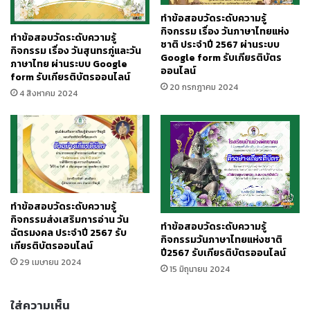
ทำข้อสอบวัดระดับความรู้
กิจกรรม เรื่อง วันภาษาไทยแห่ง
ทำข้อสอบวัดระดับความรู้
ชาติ ประจำปี 2567 ผ่านระบบ
กิจกรรม เรื่อง วันสุนทรภู่และวัน
Google form รับเกียรติบัตร
ภาษาไทย ผ่านระบบ Google
ออนไลน์
form รับเกียรติบัตรออนไลน์
20 กรกฎาคม 2024
4 สิงหาคม 2024
ทำข้อสอบวัดระดับความรู้
กิจกรรมส่งเสริมการอ่าน วัน
ทำข้อสอบวัดระดับความรู้
ฉัตรมงคล ประจำปี 2567 รับ
กิจกรรมวันภาษาไทยแห่งชาติ
เกียรติบัตรออนไลน์
ปี2567 รับเกียรติบัตรออนไลน์
29 เมษายน 2024
15 มิถุนายน 2024
ใส่ความเห็น