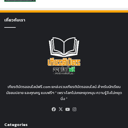
เกี่ยวกับเรา
เกียรติบัตรออนไลน์ฟรี.com แหล่งรวมเกียรติบัตรออนไลน์ สำหรับนักเรียน
มัธยมปลาย และคุณครู แบบฟรีๆ " เพราะโลกไม่เคยหยุดหมุน ความรู้จึงไม่หยุด
นิ่ง "
Facebook
X
YouTube
Instagram
Categories