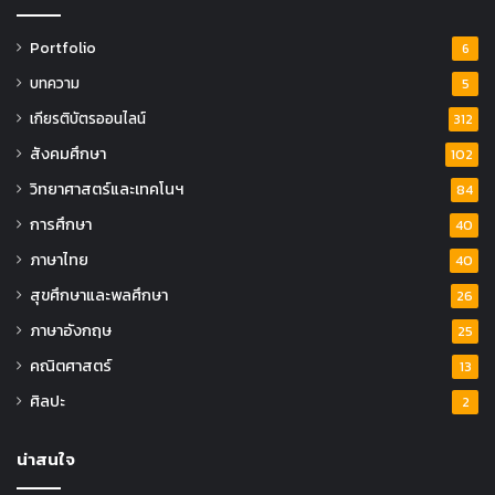
Portfolio
6
บทความ
5
เกียรติบัตรออนไลน์
312
สังคมศึกษา
102
วิทยาศาสตร์และเทคโนฯ
84
การศึกษา
40
ภาษาไทย
40
สุขศึกษาและพลศึกษา
26
ภาษาอังกฤษ
25
คณิตศาสตร์
13
ศิลปะ
2
น่าสนใจ