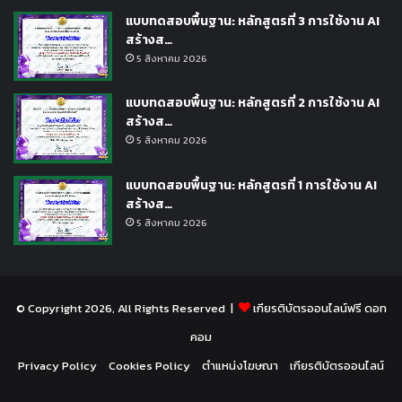
แบบทดสอบพื้นฐาน: หลักสูตรที่ 3 การใช้งาน AI
สร้างส…
5 สิงหาคม 2026
แบบทดสอบพื้นฐาน: หลักสูตรที่ 2 การใช้งาน AI
สร้างส…
5 สิงหาคม 2026
แบบทดสอบพื้นฐาน: หลักสูตรที่ 1 การใช้งาน AI
สร้างส…
5 สิงหาคม 2026
© Copyright 2026, All Rights Reserved |
เกียรติบัตรออนไลน์ฟรี ดอท
คอม
Privacy Policy
Cookies Policy
ตำแหน่งโฆษณา
เกียรติบัตรออนไลน์