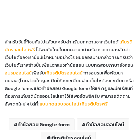
สำหรับวันนี้ก็จบกันไปแล้วนะครับสำหรับบทความจากเว็บไซต์
เกียรติ
บัตรออนไลน์ฟรี
ไว้พบกันใหม่ในบทความหน้าครับ หากท่านสงสัยว่า
เว็บไซต์ของเรานั่นมีเป้าหมายอย่างไร ผมขออธิบายคล่าวๆ นะครับว่า
เว็บไซต์เราสร้างขึ้นเพื่อแจกแนวทำข้อสอบ แบบทดสอบภาษาอังกฤษ
อบรมออนไลน์
เพื่อรับ
เกียรติบัตรออนไลน์
การอบรมเพื่อพัฒนา
ตนเอง (โดยส่วนใหญ่จะเปิดให้ลงทะเบียนผ่านเว็บไซต์ลงทะเบียน หรือ
Google forms แล้วทำข้อสอบ Google form) ให้แก่ ครู และนักเรียนที่
ต้องการเกียรติบัตรออนไลน์เอาไว้ใส่พอร์ตฟรีครับ สามารถติดตาม
อัพเดทใหม่ ๆ ได้ที่:
แบบทดสอบออนไลน์ เกียรติบัตรฟรี
ทำข้อสอบ Google form
ทำข้อสอบออนไลน์
เกียรติบัตรออนไลน์