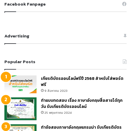
Facebook Fanpage
Advertising
Popular Posts
เกียรติบัตรออนไลน์ฟรีปี 2568 สำหรับใส่พอร์ต
ฟรี
9 สิงหาคม 2023
ทำแบบทดสอบ เรื่อง ภาษาอังกฤษสื่อสารได้ทุก
วัน รับเกียรติบัตรออนไลน์
25 พฤษภาคม 2024
ทำข้อสอบภาษาอังกฤษแกรมม่า รับเกียรติบัตร