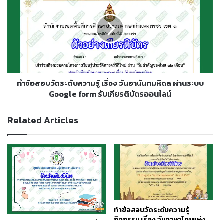
เกียรติ
วัด
บัตร
ระดับ
ออนไลน์
ความ
รู้
เรื่อง
วัน
อา
นันท
ทำข้อสอบวัดระดับความรู้ เรื่อง วันอานันทมหิดล ผ่านระบบ
มหิดล
Google form รับเกียรติบัตรออนไลน์
ผ่าน
ระบบ
Related Articles
Google
form
รับ
เกียรติ
บัตร
ออนไลน์
ทำข้อสอบวัดระดับความรู้
กิจกรรม เรื่อง วันภาษาไทยแห่ง