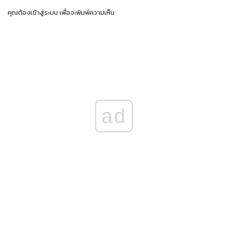
คุณต้อง
เข้าสู่ระบบ
เพื่อจะพิมพ์ความเห็น
ad