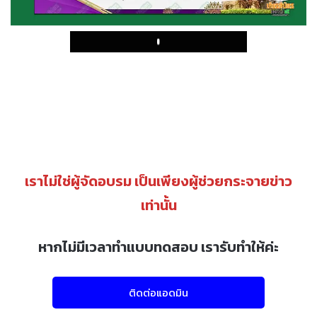
Play
เราไม่ใช่ผู้จัดอบรม เป็นเพียงผู้ช่วยกระจายข่าว
เท่านั้น
หากไม่มีเวลาทำแบบทดสอบ เรารับทำให้ค่ะ
ติดต่อแอดมิน