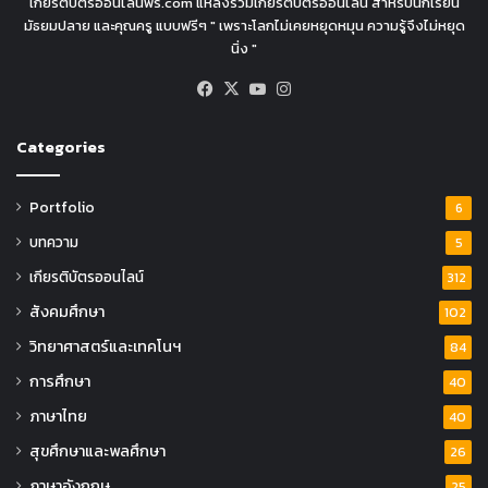
เกียรติบัตรออนไลน์ฟรี.com แหล่งรวมเกียรติบัตรออนไลน์ สำหรับนักเรียน
มัธยมปลาย และคุณครู แบบฟรีๆ " เพราะโลกไม่เคยหยุดหมุน ความรู้จึงไม่หยุด
นิ่ง "
Facebook
X
YouTube
Instagram
Categories
Portfolio
6
บทความ
5
เกียรติบัตรออนไลน์
312
สังคมศึกษา
102
วิทยาศาสตร์และเทคโนฯ
84
การศึกษา
40
ภาษาไทย
40
สุขศึกษาและพลศึกษา
26
ภาษาอังกฤษ
25