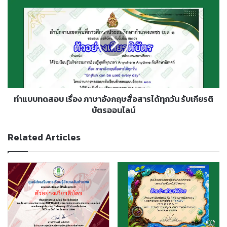
วิถี
ทำ
ใหม่
แบบ
รับ
ทดสอบ
เกียรติ
เรื่อง
บัตร
ภาษา
ออนไลน์
อังกฤษ
สื่อสาร
ได้
ทุก
วัน
ทำแบบทดสอบ เรื่อง ภาษาอังกฤษสื่อสารได้ทุกวัน รับเกียรติ
รับ
บัตรออนไลน์
เกียรติ
บัตร
Related Articles
ออนไลน์