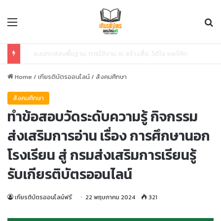
Menu
Se
อบรมหลักสูตรการพัฒนาครูแนะแนว เพื่อการแนะแนวและCOACHING เป้าหมายชีวิต
Home
/
เกียรติบัตรออนไลน์
/
สังคมศึกษา
สังคมศึกษา
ทำข้อสอบวัดระดับความรู้ กิจกรรม
ส่งเสริมการอ่าน เรื่อง การศึกษานอก
โรงเรียน สู่ กรมส่งเสริมการเรียนรู้
รับเกียรติบัตรออนไลน์
เกียรติบัตรออนไลน์ฟรี
22 พฤษภาคม 2024
321