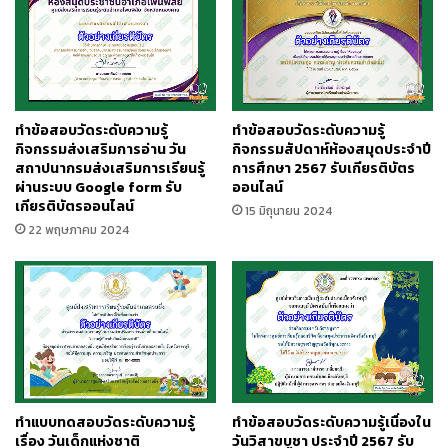
ออนไลน์
ทำข้อสอบวัดระดับความรู้
ทำข้อสอบวัดระดับความรู้
กิจกรรมส่งเสริมการอ่าน วัน
กิจกรรมสัปดาห์ห้องสมุดประจำปี
สถาปนากรมส่งเสริมการเรียนรู้
การศึกษา 2567 รับเกียรติบัตร
ผ่านระบบ Google form รับ
ออนไลน์
เกียรติบัตรออนไลน์
15 มิถุนายน 2024
22 พฤษภาคม 2024
ทำแบบทดสอบวัดระดับความรู้
ทำข้อสอบวัดระดับความรู้เนื่องใน
เรื่อง วันเด็กแห่งชาติ
วันวิสาขบูชา ประจำปี 2567 รับ