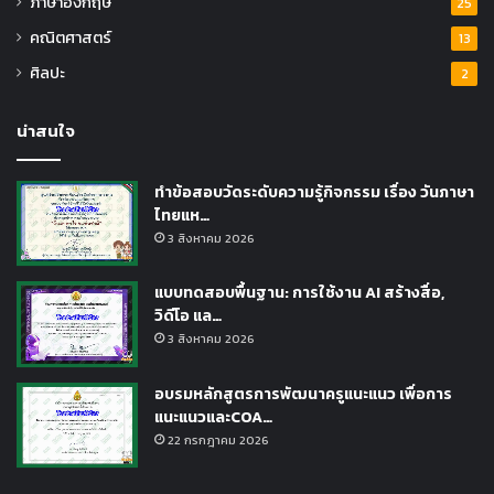
ภาษาอังกฤษ
25
คณิตศาสตร์
13
ศิลปะ
2
น่าสนใจ
ทำข้อสอบวัดระดับความรู้กิจกรรม เรื่อง วันภาษา
ไทยแห…
3 สิงหาคม 2026
แบบทดสอบพื้นฐาน: การใช้งาน AI สร้างสื่อ,
วิดีโอ แล…
3 สิงหาคม 2026
อบรมหลักสูตรการพัฒนาครูแนะแนว เพื่อการ
แนะแนวและCOA…
22 กรกฎาคม 2026