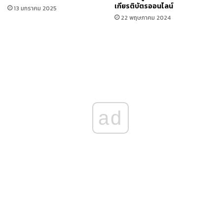
เกียรติบัตรออนไลน์
13 มกราคม 2025
22 พฤษภาคม 2024
ad