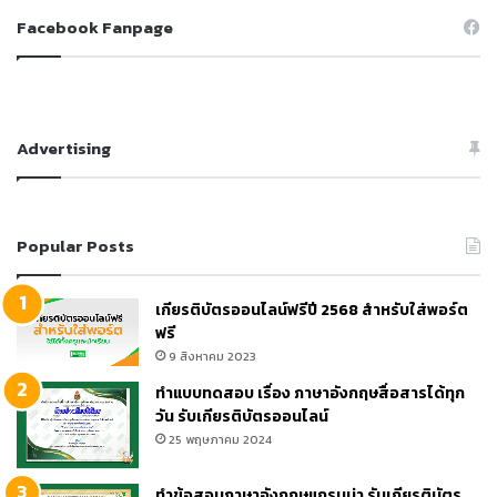
Facebook Fanpage
Advertising
Popular Posts
เกียรติบัตรออนไลน์ฟรีปี 2568 สำหรับใส่พอร์ต
ฟรี
9 สิงหาคม 2023
ทำแบบทดสอบ เรื่อง ภาษาอังกฤษสื่อสารได้ทุก
วัน รับเกียรติบัตรออนไลน์
25 พฤษภาคม 2024
ทำข้อสอบภาษาอังกฤษแกรมม่า รับเกียรติบัตร