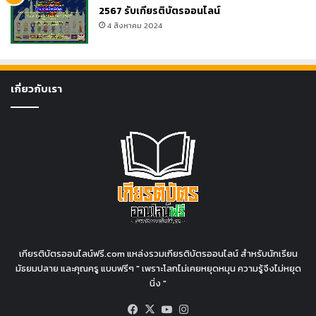
2567 รับเกียรติบัตรออนไลน์
4 สิงหาคม 2024
เกี่ยวกับเรา
เกียรติบัตรออนไลน์ฟรี.com แหล่งรวมเกียรติบัตรออนไลน์ สำหรับนักเรียน
มัธยมปลาย และคุณครู แบบฟรีๆ " เพราะโลกไม่เคยหยุดหมุน ความรู้จึงไม่หยุด
นิ่ง "
Facebook
X
YouTube
Instagram