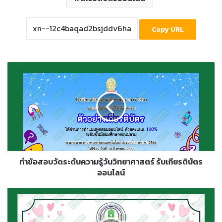
Copy URL
ทำ
ข้อสอบ
วัด
ระดับ
ความ
รู้
วัน
วิทยาศาสตร์
รับ
เกียรติ
ทำข้อสอบวัดระดับความรู้วันวิทยาศาสตร์ รับเกียรติบัตร
บัตร
ออนไลน์
ออนไลน์
ทำ
ข้อสอบ
วัด