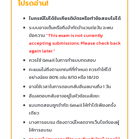
โปรดอ่าน!
ในกรณีไม่ได้รับเกียรติบัตรหรือทำข้อสอบไม่ได้
ระบบอาจเต็มหรือถึงจำกัดจำนวนต่อวัน จะพบ
ข้อความ
“This exam is not currently
accepting submissions. Please check back
again later.”
ควรใช้ Gmail ในการทำแบบทดสอบ
คะแนนไม่ถึงตามเกณฑ์ที่กำหนด ควรทำให้ได้
อย่างน้อย 80% เช่น 8/10 หรือ 18/20
อาจใช้เวลาในการตอบกลับอีเมลนานถึง 1 วัน
อีเมลตอบกลับอาจอยู่ในหัวข้อเมล์ขยะ
แบบทดสอบถูกจำกัด Gmail ให้ทำได้เพียงครั้ง
เดียว
บางการอบรม ต้องดาวน์โหลดจากเว็บไซต์ของผู้
ให้การอบรม