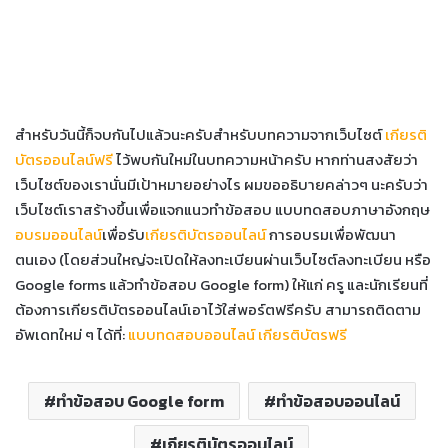
สำหรับวันนี้ก็จบกันไปแล้วนะครับสำหรับบทความจากเว็บไซต์
เกียรติ
บัตรออนไลน์ฟรี
ไว้พบกันใหม่ในบทความหน้าครับ หากท่านสงสัยว่า
เว็บไซต์ของเรานั่นมีเป้าหมายอย่างไร ผมขออธิบายคล่าวๆ นะครับว่า
เว็บไซต์เราสร้างขึ้นเพื่อแจกแนวทำข้อสอบ แบบทดสอบภาษาอังกฤษ
อบรมออนไลน์
เพื่อรับ
เกียรติบัตรออนไลน์
การอบรมเพื่อพัฒนา
ตนเอง (โดยส่วนใหญ่จะเปิดให้ลงทะเบียนผ่านเว็บไซต์ลงทะเบียน หรือ
Google forms แล้วทำข้อสอบ Google form) ให้แก่ ครู และนักเรียนที่
ต้องการเกียรติบัตรออนไลน์เอาไว้ใส่พอร์ตฟรีครับ สามารถติดตาม
อัพเดทใหม่ ๆ ได้ที่:
แบบทดสอบออนไลน์ เกียรติบัตรฟรี
ทำข้อสอบ Google form
ทำข้อสอบออนไลน์
เกียรติบัตรออนไลน์