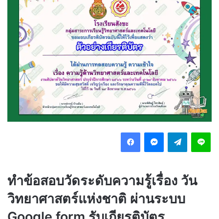
Facebook
Messenger
Telegram
Li
ทำข้อสอบวัดระดับความรู้เรื่อง วัน
วิทยาศาสตร์แห่งชาติ ผ่านระบบ
Google form รับเกียรติบัตร