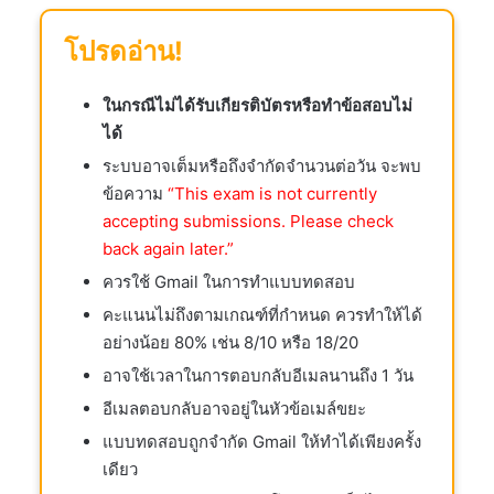
โปรดอ่าน!
ในกรณีไม่ได้รับเกียรติบัตรหรือทำข้อสอบไม่
ได้
ระบบอาจเต็มหรือถึงจำกัดจำนวนต่อวัน จะพบ
ข้อความ
“This exam is not currently
accepting submissions. Please check
back again later.”
ควรใช้ Gmail ในการทำแบบทดสอบ
คะแนนไม่ถึงตามเกณฑ์ที่กำหนด ควรทำให้ได้
อย่างน้อย 80% เช่น 8/10 หรือ 18/20
อาจใช้เวลาในการตอบกลับอีเมลนานถึง 1 วัน
อีเมลตอบกลับอาจอยู่ในหัวข้อเมล์ขยะ
แบบทดสอบถูกจำกัด Gmail ให้ทำได้เพียงครั้ง
เดียว