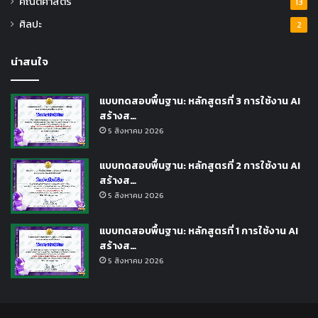
คณิตศาสตร์
13
ศิลปะ
2
น่าสนใจ
แบบทดสอบพื้นฐาน: หลักสูตรที่ 3 การใช้งาน AI
สร้างส…
5 สิงหาคม 2026
แบบทดสอบพื้นฐาน: หลักสูตรที่ 2 การใช้งาน AI
สร้างส…
5 สิงหาคม 2026
แบบทดสอบพื้นฐาน: หลักสูตรที่ 1 การใช้งาน AI
สร้างส…
5 สิงหาคม 2026