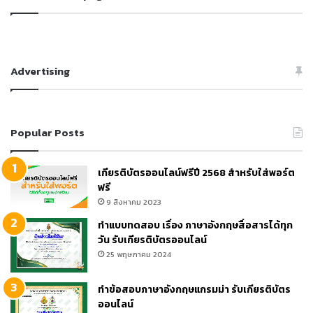
Advertising
Popular Posts
เกียรติบัตรออนไลน์ฟรีปี 2568 สำหรับใส่พอร์ต
ฟรี
9 สิงหาคม 2023
ทำแบบทดสอบ เรื่อง ภาษาอังกฤษสื่อสารได้ทุก
วัน รับเกียรติบัตรออนไลน์
25 พฤษภาคม 2024
ทำข้อสอบภาษาอังกฤษแกรมม่า รับเกียรติบัตร
ออนไลน์