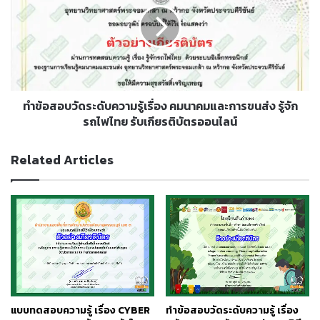
ระดับ
ความ
รู้
เรื่อง
คมนาคม
และ
การ
ทำข้อสอบวัดระดับความรู้เรื่อง คมนาคมและการขนส่ง รู้จัก
ขนส่ง
รถไฟไทย รับเกียรติบัตรออนไลน์
รู้จัก
รถไฟ
Related Articles
ไทย
รับ
เกียรติ
บัตร
ออนไลน์
แบบทดสอบความรู้ เรื่อง CYBER
ทำข้อสอบวัดระดับความรู้ เรื่อง