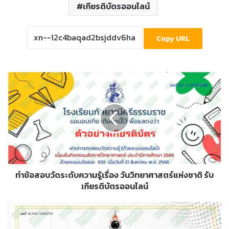
เกียรติบัตรออนไลน์
Copy URL
ทำ
ข้อสอบ
วัด
ระดับ
ความ
รู้
เรื่อง
วัน
วิทยาศาสตร์
แห่ง
ทำข้อสอบวัดระดับความรู้เรื่อง วันวิทยาศาสตร์แห่งชาติ รับ
ชาติ
เกียรติบัตรออนไลน์
รับ
เกียรติ
ทำ
บัตร
ข้อสอบ
ออนไลน์
วัด