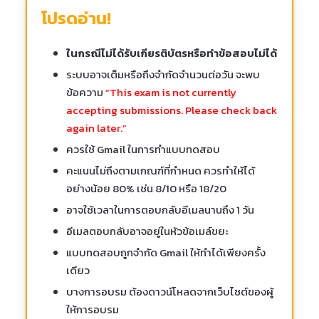
โปรดอ่าน!
ในกรณีไม่ได้รับเกียรติบัตรหรือทำข้อสอบไม่ได้
ระบบอาจเต็มหรือถึงจำกัดจำนวนต่อวัน จะพบ
ข้อความ
“This exam is not currently
accepting submissions. Please check back
again later.”
ควรใช้ Gmail ในการทำแบบทดสอบ
คะแนนไม่ถึงตามเกณฑ์ที่กำหนด ควรทำให้ได้
อย่างน้อย 80% เช่น 8/10 หรือ 18/20
อาจใช้เวลาในการตอบกลับอีเมลนานถึง 1 วัน
อีเมลตอบกลับอาจอยู่ในหัวข้อเมล์ขยะ
แบบทดสอบถูกจำกัด Gmail ให้ทำได้เพียงครั้ง
เดียว
บางการอบรม ต้องดาวน์โหลดจากเว็บไซต์ของผู้
ให้การอบรม