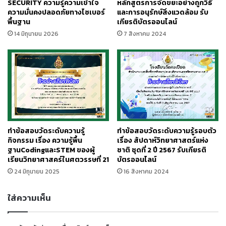
SECURITY ความรู้ความเข้าใจ
หลักสูตรการจัดขยะอย่างถูกวิธี
ความมั่นคงปลอดภัยทางไซเบอร์
และการอนุรักษ์สิ่งแวดล้อม รับ
พื้นฐาน
เกียรติบัตรออนไลน์
14 มิถุนายน 2026
7 สิงหาคม 2024
ทำข้อสอบวัดระดับความรู้
ทำข้อสอบวัดระดับความรู้รอบตัว
กิจกรรม เรื่อง ความรู้พื้น
เรื่อง สัปดาห์วิทยาศาสตร์แห่ง
ฐานCodingและSTEM ของผู้
ชาติ ชุดที่ 2 ปี 2567 รับเกียรติ
เรียนวิทยาศาสคร์ในศตวรรษที่ 21
บัตรออนไลน์
24 มิถุนายน 2025
16 สิงหาคม 2024
ใส่ความเห็น