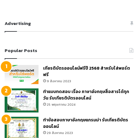
Advertising
Popular Posts
เกียรติบัตรออนไลน์ฟรีปี 2568 สำหรับใส่พอร์ต
ฟรี
9 สิงหาคม 2023
ทำแบบทดสอบ เรื่อง ภาษาอังกฤษสื่อสารได้ทุก
วัน รับเกียรติบัตรออนไลน์
25 พฤษภาคม 2024
ทำข้อสอบภาษาอังกฤษแกรมม่า รับเกียรติบัตร
ออนไลน์
29 สิงหาคม 2023