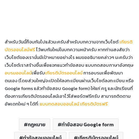
สำหรับวันนี้ก็จบกันไปแล้วนะครับสำหรับบทความจากเว็บไซต์
เกียรติ
บัตรออนไลน์ฟรี
ไว้พบกันใหม่ในบทความหน้าครับ หากท่านสงสัยว่า
เว็บไซต์ของเรานั่นมีเป้าหมายอย่างไร ผมขออธิบายคล่าวๆ นะครับว่า
เว็บไซต์เราสร้างขึ้นเพื่อแจกแนวทำข้อสอบ แบบทดสอบภาษาอังกฤษ
อบรมออนไลน์
เพื่อรับ
เกียรติบัตรออนไลน์
การอบรมเพื่อพัฒนา
ตนเอง (โดยส่วนใหญ่จะเปิดให้ลงทะเบียนผ่านเว็บไซต์ลงทะเบียน หรือ
Google forms แล้วทำข้อสอบ Google form) ให้แก่ ครู และนักเรียนที่
ต้องการเกียรติบัตรออนไลน์เอาไว้ใส่พอร์ตฟรีครับ สามารถติดตาม
อัพเดทใหม่ ๆ ได้ที่:
แบบทดสอบออนไลน์ เกียรติบัตรฟรี
กฎหมาย
ทำข้อสอบ Google form
ทำข้อสอบออนไลน์
เกียรติบัตรออนไลน์