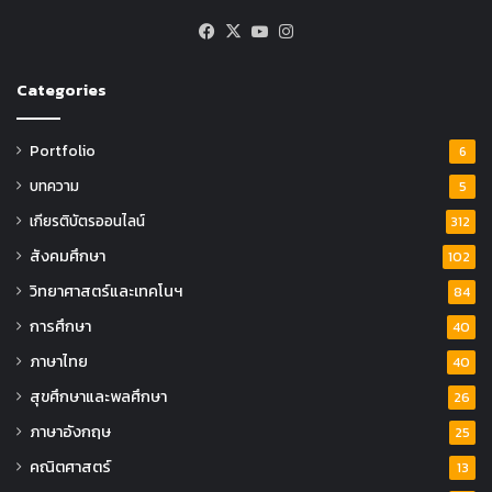
Facebook
X
YouTube
Instagram
Categories
Portfolio
6
บทความ
5
เกียรติบัตรออนไลน์
312
สังคมศึกษา
102
วิทยาศาสตร์และเทคโนฯ
84
การศึกษา
40
ภาษาไทย
40
สุขศึกษาและพลศึกษา
26
ภาษาอังกฤษ
25
คณิตศาสตร์
13