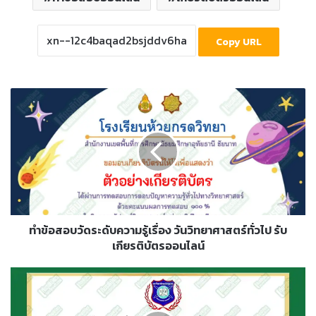
Copy URL
ทำ
ข้อสอบ
วัด
ระดับ
ความ
รู้
เรื่อง
วัน
วิทยาศาสตร์
ทั่วไป รับ
ทำข้อสอบวัดระดับความรู้เรื่อง วันวิทยาศาสตร์ทั่วไป รับ
เกียรติ
เกียรติบัตรออนไลน์
บัตร
ออนไลน์
ทำ
ข้อสอบ
วัด