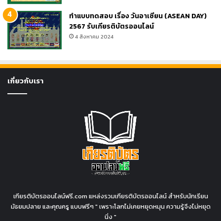
ทำแบบทดสอบ เรื่อง วันอาเซียน (ASEAN DAY)
2567 รับเกียรติบัตรออนไลน์
4 สิงหาคม 2024
เกี่ยวกับเรา
เกียรติบัตรออนไลน์ฟรี.com แหล่งรวมเกียรติบัตรออนไลน์ สำหรับนักเรียน
มัธยมปลาย และคุณครู แบบฟรีๆ " เพราะโลกไม่เคยหยุดหมุน ความรู้จึงไม่หยุด
นิ่ง "