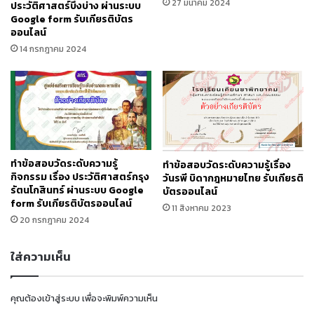
27 มีนาคม 2024
ประวัติศาสตร์บึงบ่าง ผ่านระบบ
Google form รับเกียรติบัตร
ออนไลน์
14 กรกฎาคม 2024
ทำข้อสอบวัดระดับความรู้
ทำข้อสอบวัดระดับความรู้เรื่อง
กิจกรรม เรื่อง ประวัติศาสตร์กรุง
วันรพี บิดากฎหมายไทย รับเกียรติ
รัตนโกสินทร์ ผ่านระบบ Google
บัตรออนไลน์
form รับเกียรติบัตรออนไลน์
11 สิงหาคม 2023
20 กรกฎาคม 2024
ใส่ความเห็น
คุณต้อง
เข้าสู่ระบบ
เพื่อจะพิมพ์ความเห็น