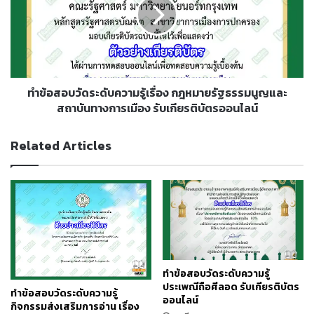
ระดับ
ความ
รู้
เรื่อง
กฎหมาย
รัฐธรรมนูญ
และ
ทำข้อสอบวัดระดับความรู้เรื่อง กฎหมายรัฐธรรมนูญและ
สถาบัน
สถาบันทางการเมือง รับเกียรติบัตรออนไลน์
ทางการ
เมือง รับ
Related Articles
เกียรติ
บัตร
ออนไลน์
ทำข้อสอบวัดระดับความรู้
ประเพณีถือศีลอด รับเกียรติบัตร
ทำข้อสอบวัดระดับความรู้
ออนไลน์
กิจกรรมส่งเสริมการอ่าน เรื่อง