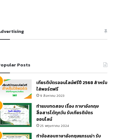
dvertising
opular Posts
เกียรติบัตรออนไลน์ฟรีปี 2568 สำหรับ
ใส่พอร์ตฟรี
9 สิงหาคม 2023
ทำแบบทดสอบ เรื่อง ภาษาอังกฤษ
สื่อสารได้ทุกวัน รับเกียรติบัตร
ออนไลน์
25 พฤษภาคม 2024
ทำข้อสอบภาษาอังกฤษแกรมม่า รับ