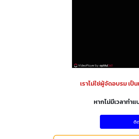
เราไม่ใช่ผู้จัดอบรม เป็
หากไม่มีเวลาทำแ
ติ