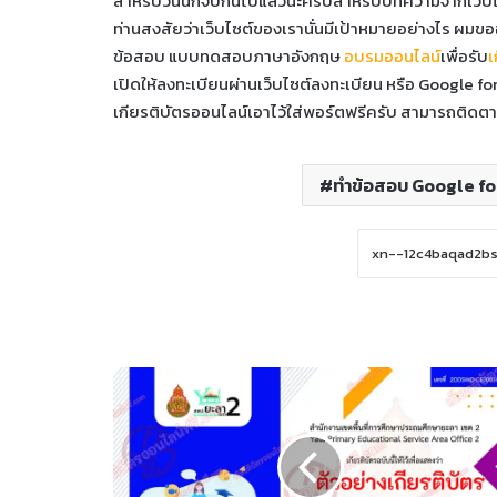
สำหรับวันนี้ก็จบกันไปแล้วนะครับสำหรับบทความจากเว็บ
ท่านสงสัยว่าเว็บไซต์ของเรานั่นมีเป้าหมายอย่างไร ผมขออ
ข้อสอบ แบบทดสอบภาษาอังกฤษ
อบรมออนไลน์
เพื่อรับ
เ
เปิดให้ลงทะเบียนผ่านเว็บไซต์ลงทะเบียน หรือ Google for
เกียรติบัตรออนไลน์เอาไว้ใส่พอร์ตฟรีครับ สามารถติดตามอ
ทำข้อสอบ Google f
ทำ
เกียรติ
บัตร
ออนไลน์
ทำ
ข้อสอบ