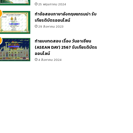
25 พฤษภาคม 2024
ทำข้อสอบภาษาอังกฤษแกรมม่า รับ
เกียรติบัตรออนไลน์
29 สิงหาคม 2023
er
ทำแบบทดสอบ เรื่อง วันอาเซียน
(ASEAN DAY) 2567 รับเกียรติบัตร
ออนไลน์
4 สิงหาคม 2024