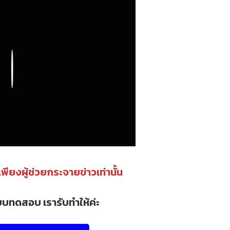
Play
นเพียงผู้ช่วยกระจายข่าวเท่านั้น
บบทดสอบ เรารับทำให้ค่ะ