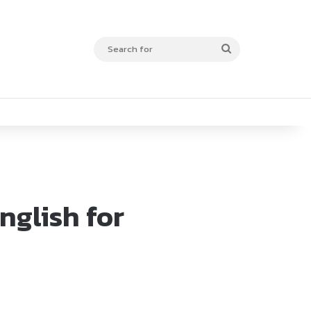
Search
for
nglish for