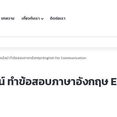
บทความ
เกี่ยวกับเรา
ติดต่อเรา
ทยแห่งชาติ
ออนไลน์ ทำข้อสอบภาษาอังกฤษ English for Communication
น์ ทำข้อสอบภาษาอังกฤษ E