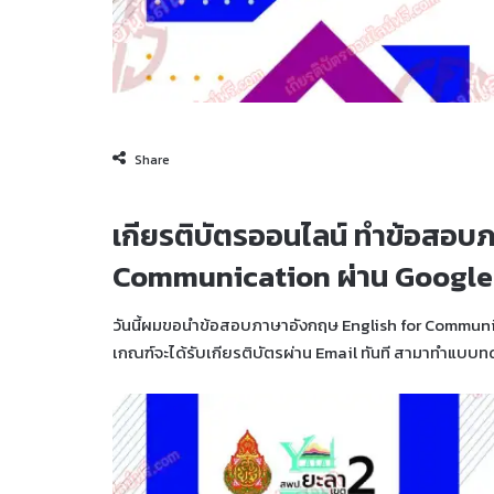
Share
เกียรติบัตรออนไลน์ ทำข้อสอบ
Communication ผ่าน Google
วันนี้ผมขอนำข้อสอบภาษาอังกฤษ English for Communic
เกณฑ์จะได้รับเกียรติบัตรผ่าน Email ทันที สามาทำแบบท