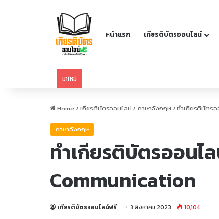
หน้าแรก
เกียรติบัตรออนไลน์
ทำข้อสอบวัดระดับความรู้กิจกรรม เรื่อง วันภาษาไ
มาใหม่
Home
/
เกียรติบัตรออนไลน์
/
ภาษาอังกฤษ
/
ทำเกียรติบัตร
ภาษาอังกฤษ
ทำเกียรติบัตรออนไล
Communication
เกียรติบัตรออนไลน์ฟรี
3 สิงหาคม 2023
10,104