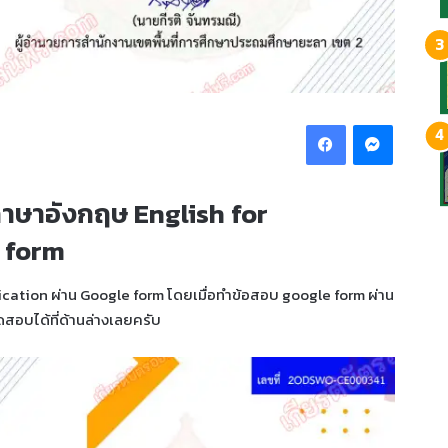
Facebook
Messeng
ภาษาอังกฤษ English for
 form
ation ผ่าน Google form โดยเมื่อทำข้อสอบ google form ผ่าน
ดสอบได้ที่ด้านล่างเลยครับ