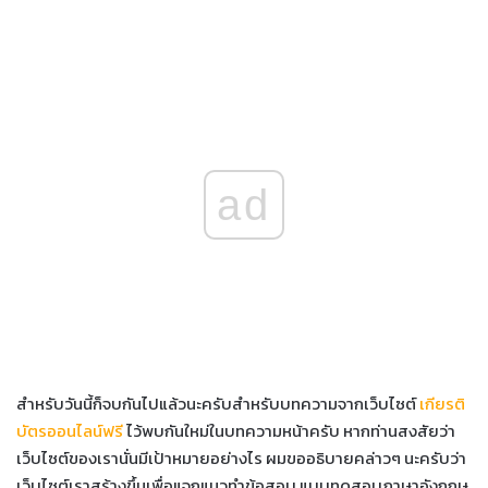
ad
สำหรับวันนี้ก็จบกันไปแล้วนะครับสำหรับบทความจากเว็บไซต์
เกียรติ
บัตรออนไลน์ฟรี
ไว้พบกันใหม่ในบทความหน้าครับ หากท่านสงสัยว่า
เว็บไซต์ของเรานั่นมีเป้าหมายอย่างไร ผมขออธิบายคล่าวๆ นะครับว่า
เว็บไซต์เราสร้างขึ้นเพื่อแจกแนวทำข้อสอบ แบบทดสอบภาษาอังกฤษ