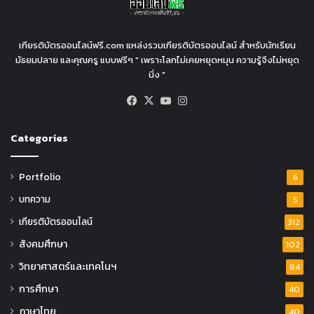
เกียรติบัตรออนไลน์ฟรี.com แหล่งรวมเกียรติบัตรออนไลน์ สำหรับนักเรียน
มัธยมปลาย และคุณครู แบบฟรีๆ " เพราะโลกไม่เคยหยุดหมุน ความรู้จึงไม่หยุด
นิ่ง "
Facebook
X
YouTube
Instagram
Categories
Portfolio
6
บทความ
5
เกียรติบัตรออนไลน์
312
สังคมศึกษา
102
วิทยาศาสตร์และเทคโนฯ
84
การศึกษา
40
ภาษาไทย
40