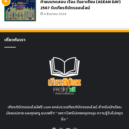
ทำแบบทดสอบ เรื่อง วันอาเซียน (ASEAN DAY)
2567 รับเกียรติบัตรออนไลน์
4 สิงหาคม 2024
เกี่ยวกับเรา
เกียรติบัตรออนไลน์ฟรี.com แหล่งรวมเกียรติบัตรออนไลน์ สำหรับนักเรียน
มัธยมปลาย และคุณครู แบบฟรีๆ " เพราะโลกไม่เคยหยุดหมุน ความรู้จึงไม่หยุด
นิ่ง "