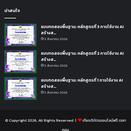
น่าสนใจ
แบบทดสอบพื้นฐาน: หลักสูตรที่ 3 การใช้งาน AI
สร้างส…
5 สิงหาคม 2026
แบบทดสอบพื้นฐาน: หลักสูตรที่ 2 การใช้งาน AI
สร้างส…
5 สิงหาคม 2026
แบบทดสอบพื้นฐาน: หลักสูตรที่ 1 การใช้งาน AI
สร้างส…
5 สิงหาคม 2026
© Copyright 2026, All Rights Reserved |
เกียรติบัตรออนไลน์ฟรี ดอท
คอม