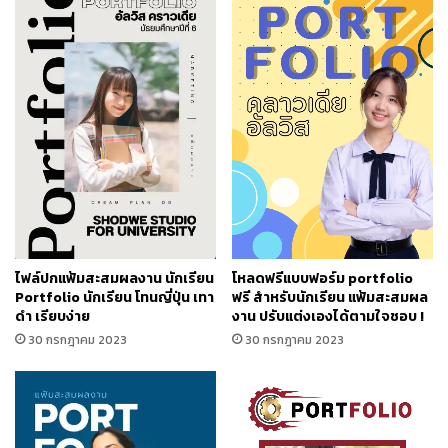
ไฟล์ปกแฟ้มสะสมผลงาน นักเรียน
โหลดฟรีแบบฟอร์ม portfolio
Portfolio นักเรียน โทนญี่ปุ่น เทา
ฟรี สำหรับนักเรียน แฟ้มสะสมผล
ดำ เรียบง่าย
งาน ปรับแต่งเองได้ตามใจชอบ !
30 กรกฎาคม 2023
30 กรกฎาคม 2023