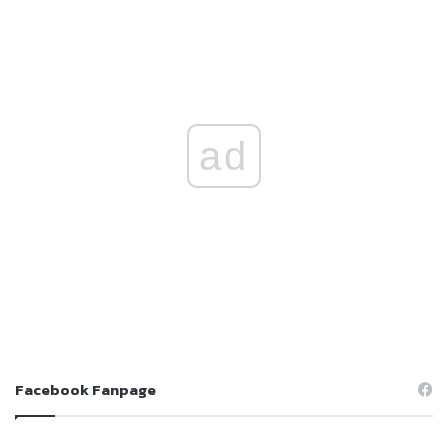
ad
Facebook Fanpage