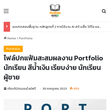
Menu
Se
แบบทดสอบพื้นฐาน: หลักสูตรที่ 1 การใช้งาน AI สร้างสื่อ วิดีโอ และโค้ด
Home
/
Portfolio
Portfolio
ไฟล์ปกแฟ้มสะสมผลงาน Portfolio
นักเรียน สีน้ำเงิน เรียบง่าย นักเรียน
ผู้ชาย
เกียรติบัตรออนไลน์ฟรี
30 กรกฎาคม 2023
959