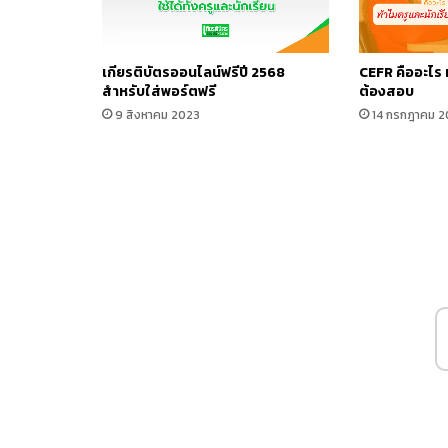
เกียรติบัตรออนไลน์ฟรีปี 2568
CEFR คืออะไร 
สำหรับใส่พอร์ตฟรี
ต้องสอบ
9 สิงหาคม 2023
14 กรกฎาคม 2