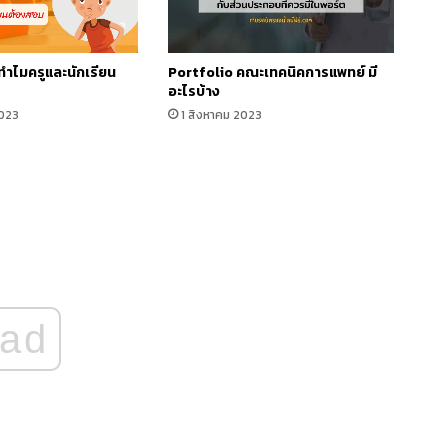
ทำไมครูและนักเรียน
Portfolio คณะเทคนิคการแพทย์ มี
อะไรบ้าง
023
1 สิงหาคม 2023
ad